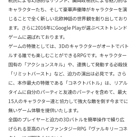
統氏による幻想的なサウンド、廣岡政樹氏による魅力的な
キャラクターたち、そして豪華声優陣がキャラクターを演
じることで全く新しい北欧神話の世界観を創り出しており
ます。さらに2016年にGoogle Playが選ぶベストトレンド
ゲームに選ばれております。
ゲームの特徴としては、3Dのキャラクターがオートでバト
ルする誰でも楽しむことができるRPGです。キャラクター
固有の「アクションスキル」や、連携して発動する必殺技
「リミットバースト」など、迫力の演出は必見です。さら
に、本作最大の特徴である「コネクトバトル」は、リアル
タイムに自分のパーティと友達のパーティを含めて、最大
15人のキャラクター達と協力して強大な敵を倒す今までに
無いゲーム体験を提供いたします。
全国のプレイヤーと迫力の3Dバトルを簡単操作で繰り広
げられる至高のハイファンタジーRPG『ヴァルキリーコネ