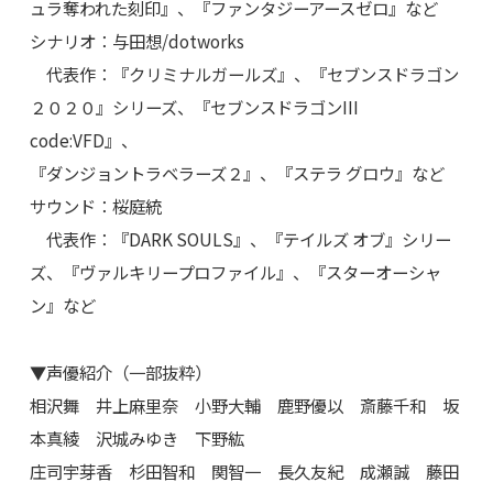
ュラ奪われた刻印』、『ファンタジーアースゼロ』など
シナリオ：与田想/dotworks
代表作：『クリミナルガールズ』、『セブンスドラゴン
２０２０』シリーズ、『セブンスドラゴンIII
code:VFD』、
『ダンジョントラベラーズ２』、『ステラ グロウ』など
サウンド：桜庭統
代表作：『DARK SOULS』、『テイルズ オブ』シリー
ズ、『ヴァルキリープロファイル』、『スターオーシャ
ン』など
▼声優紹介（一部抜粋）
相沢舞 井上麻里奈 小野大輔 鹿野優以 斎藤千和 坂
本真綾 沢城みゆき 下野紘
庄司宇芽香 杉田智和 関智一 長久友紀 成瀬誠 藤田