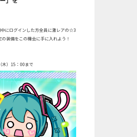
ー」を
間中にログインした方全員に激レアの☆3
定の装備をこの機会に手に入れよう！
（木）15：00まで