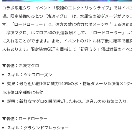
コラボ限定タワーイベント「歌姫のエレクトリックライブ」ではイベ
場。限定装備のひとつ「冷凍マグロ」は、水属性の被ダメージがアッ
す。「ロードローラー」は、遠方の敵に強力なダメージを与える遠距
「冷凍マグロ」はフロア50の到達報酬として、「ロードローラー」は
に入れることができます。また、イベントのバトル終了後に確率で獲
スもあります。限定装備GETを目指して「初音ミク」演出満載のイベ
▼装備：冷凍マグロ
スキル：ツナフローズン
効果：最も近い敵1体に威力140％の水・物理ダメージ＆凍傷×1タ
※凍傷は全種族に有効
説明：新鮮なマグロを瞬間冷却したもの。巡音ルカのお気に入り。
▼装備：ロードローラー
スキル：グラウンドプレッシャー