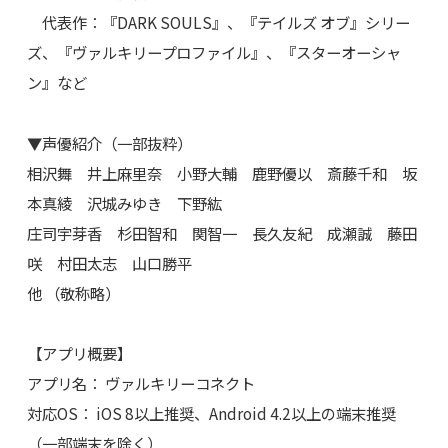
代表作：『DARK SOULS』、『テイルズ オブ』シリー
ズ、『ヴァルキリープロファイル』、『スターオーシャ
ン』など
▼声優紹介（一部抜粋）
相沢舞 井上麻里奈 小野大輔 鹿野優以 斎藤千和 坂
本真綾 沢城みゆき 下野紘
庄司宇芽香 杉田智和 関智一 長久友紀 成瀬誠 藤田
咲 村田太志 山口勝平
他 （敬称略）
【アプリ概要】
アプリ名： ヴァルキリーコネクト
対応OS： iOS 8以上推奨、Android 4.2以上の端末推奨
（一部端末を除く）