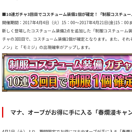
■10連ガチャ3回目でコスチューム装備1個が確定！「制服コスチュ
開催期間：2017年4月4日（火）15：00～2017年4月21日(金)15：00
新しく登場したコスチューム装備2点を追加した「制服コスチューム装
チャの3回目で、コスチューム装備1個が確定となります。また、それ
ノン」と「モミジ」の出現確率がアップします。
マナ、オーブがお得に手に入る「春爛漫キャ
4月1日（土）より、期間限定でお得にマナやオーブが手に入る「春爛