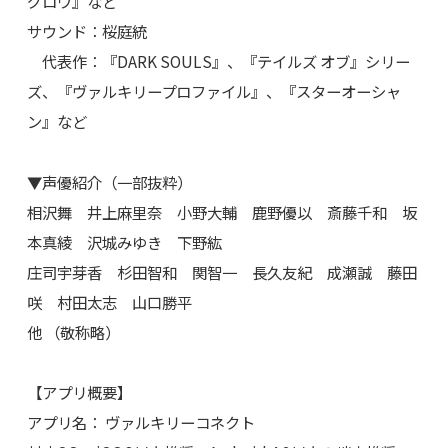
グロウ』など
サウンド：桜庭統
代表作：『DARK SOULS』、『テイルズ オブ』シリー
ズ、『ヴァルキリープロファイル』、『スターオーシャ
ン』など
▼声優紹介（一部抜粋）
相沢舞 井上麻里奈 小野大輔 鹿野優以 斎藤千和 坂
本真綾 沢城みゆき 下野紘
庄司宇芽香 杉田智和 関智一 長久友紀 成瀬誠 藤田
咲 村田太志 山口勝平
他 （敬称略）
【アプリ概要】
アプリ名： ヴァルキリーコネクト