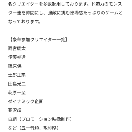
名クリエイターを多数起用しております。ド迫力のモンス
ター達を仲間にし、強敵に挑む臨場感たっぷりのゲームと
なっております。
【豪華参加クリエイター一覧】
雨宮慶太
伊藤暢達
篠原保
士郎正宗
田島光二
萩原一至
ダイナミック企画
韮沢靖
白組（プロモーション映像制作）
など（五十音順、敬称略）