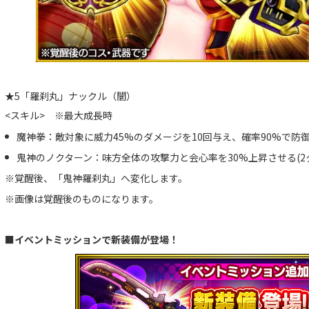
★5「羅刹丸」ナックル（闇）
<スキル> ※最大成長時
魔神拳：敵対象に威力45%のダメージを10回与え、確率90%で防御
鬼神のノクターン：味方全体の攻撃力と会心率を30%上昇させる(2
※覚醒後、「鬼神羅刹丸」へ変化します。
※画像は覚醒後のものになります。
■イベントミッションで新装備が登場！