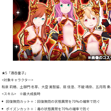
★5「酒呑童子」
<対象キャラクター>
和泉 莉穂、土御門 冬芽、大空 美智留、扇 佳澄、不破 靖奈、五月雨 奏
<スキル> ※最大成長時
回復無効カット＋：回復無効の状態異常を70%の確率で防ぐ
ポイズンカット＋：毒の状態異常を70%の確率で防ぐ