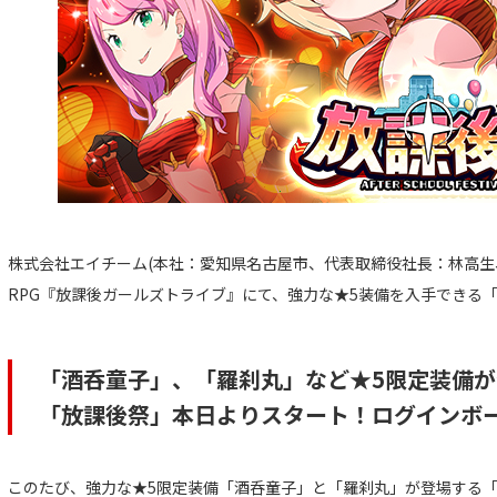
株式会社エイチーム(本社：愛知県名古屋市、代表取締役社長：林高生
RPG『放課後ガールズトライブ』にて、強力な★5装備を入手できる
「酒呑童子」、「羅刹丸」など★5限定装備が
「放課後祭」本日よりスタート！ログインボ
このたび、強力な★5限定装備「酒呑童子」と「羅刹丸」が登場する