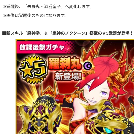
※覚醒後、「朱羅鬼・酒呑童子」へ変化します。
※画像は覚醒後のものになります。
■新スキル「魔神拳」＆「鬼神のノクターン」搭載の★5武器が登場！