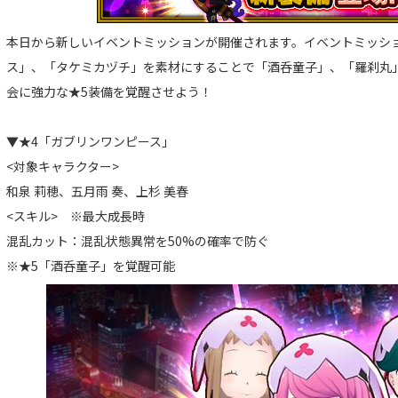
本日から新しいイベントミッションが開催されます。イベントミッシ
ス」、「タケミカヅチ」を素材にすることで「酒呑童子」、「羅刹丸
会に強力な★5装備を覚醒させよう！
▼★4「ガブリンワンピース」
<対象キャラクター>
和泉 莉穂、五月雨 奏、上杉 美春
<スキル> ※最大成長時
混乱カット：混乱状態異常を50%の確率で防ぐ
※★5「酒呑童子」を覚醒可能