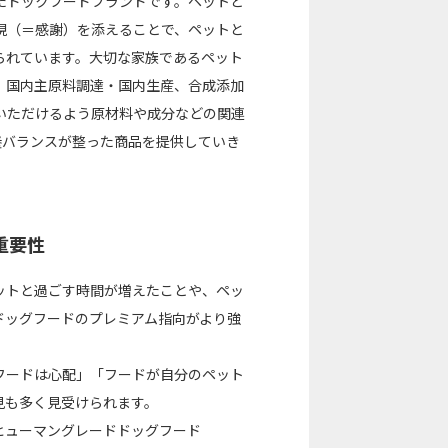
たドックフードブランドです。ペットと
表現（＝感謝）を添えることで、ペットと
られています。大切な家族であるペット
。国内主原料調達・国内生産、合成添加
いただけるよう原材料や成分などの関連
養バランスが整った商品を提供していき
重要性
ットと過ごす時間が増えたことや、ペッ
ドッグフードのプレミアム指向がより強
フードは心配」「フードが自分のペット
見も多く見受けられます。
ヒューマングレードドッグフード