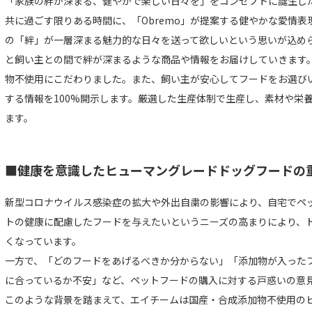
「家族の絆が深まる、健やかで楽しい日々を」をコンセプトに誕生し
共に過ごす限りある時間に、「Obremo」が提案する健やかな愛情
の「絆」が一層深まる魅力的な日々を送って欲しいという思いが込め
と飼い主との間で絆が深まるような商品や情報をお届けしていきます
物不使用にこだわりました。また、飼い主が安心してフードをお選び
する情報を100%開示します。厳選した生産体制で生産し、素材や栄
ます。
■健康を意識したヒューマングレードドッグフードの
新型コロナウイルス感染症の拡大や外出自粛の影響により、自宅でペ
トの健康に配慮したフードを与えたいというニーズの高まりにより、
くなっています。
一方で、「どのフードをあげるべきか分からない」「添加物が入った
に合っているか不安」など、ペットフードの購入に対する戸惑いの意
このような背景を踏まえて、エイチームは国産・合成添加物不使用の