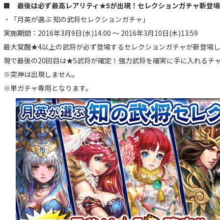
■ 最後は必ず最高レアリティ★5が出現！セレクションガチャ新登
・「月英が選ぶ 知の武将セレクションガチャ」
実施期間：2016年3月9日(水)14:00 ～ 2016年3月10日(木)13:59
最大覚醒★4以上の武将が必ず登場するセレクションガチャが新登場し
現で最後の20回目は★5武将が確定！強力武将を確実に手に入れるチ
※突神は出現しません。
※単ガチャ専用となります。