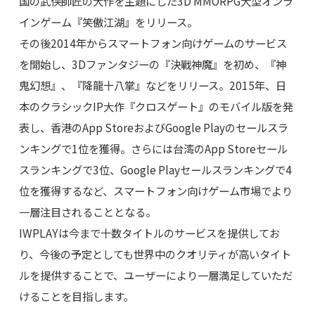
国の武侠師匠の大作を主題にした3D MMORPG大型オンラ
インゲーム『笑傲江湖』をリリース。
その後2014年からスマートフォン向けゲームのサービス
を開始し、3Dファンタジーの『決戰神魔』を初め、『神
鬼幻想』、『降龍十八掌』などをリリース。2015年、日
本のクラシックIP大作『クロスゲート』のモバイル版を発
表し、香港のApp StoreおよびGoogle Playのセールスラ
ンキングで1位を獲得。さらには台湾のApp Storeセール
スランキングで3位、Google Playセールスランキングで4
位を獲得するなど、スマートフォン向けゲーム市場でより
一層注目されることとなる。
IWPLAYは今まで十数タイトルのサービスを提供してお
り、今後の予定としても世界中のクオリティが高いタイト
ルを提供することで、ユーザーにより一層満足していただ
けることを目指します。