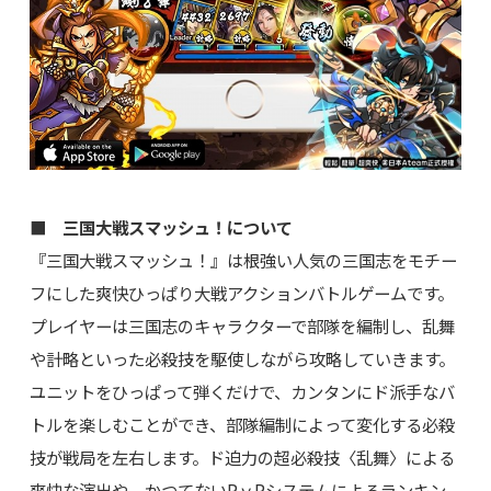
■ 三国大戦スマッシュ！について
『三国大戦スマッシュ！』は根強い人気の三国志をモチー
フにした爽快ひっぱり大戦アクションバトルゲームです。
プレイヤーは三国志のキャラクターで部隊を編制し、乱舞
や計略といった必殺技を駆使しながら攻略していきます。
ユニットをひっぱって弾くだけで、カンタンにド派手なバ
トルを楽しむことができ、部隊編制によって変化する必殺
技が戦局を左右します。ド迫力の超必殺技〈乱舞〉による
爽快な演出や、かつてないPｖPシステムによるランキン