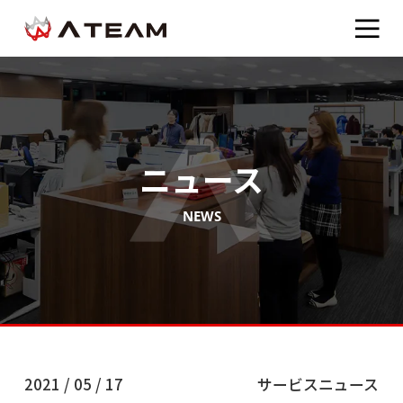
ニュース
NEWS
2021 / 05 / 17
サービスニュース