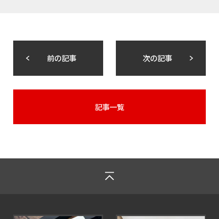
前の記事
次の記事
記事一覧