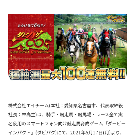
株式会社エイチーム(本社：愛知県名古屋市、代表取締役
社長：林高生)は、騎手・競走馬・競馬場・レース全て実
名使用のスマートフォン向け競走馬育成ゲーム『ダービー
インパクト』(ダビパク)にて、2021年5月17日(月)より、