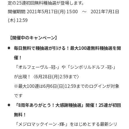
定の25連初回無料種抽選が登場します。
開催期間: 2021年5月17日(月) 15:00 ～ 2021年7月1日
(木) 12:59
【開催中のキャンペーン】
毎日無料で種抽選が引ける！最大100連無料種抽選を開
催！
「オルフェーヴル -冠-」や「シンボリルドルフ -冠-」
が出現！〈6月28日(月)2:59まで〉
※最大100連は6月6日(日)12:59までのログインが対象
です
「8周年ありがとう！大感謝種抽選」開催！25連が初回
無料！
「メジロマックイーン -輝-」をはじめとする最新シリ