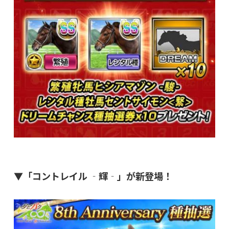
▼「コントレイル ‐輝‐」が新登場！