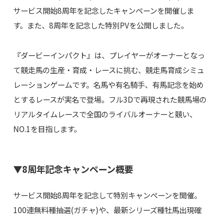
サービス開始8周年を記念したキャンペーンを開催しま
す。また、8周年を記念した特別PVを公開しました。
『ダービーインパクト』は、プレイヤーがオーナーとなっ
て競走馬の生産・育成・レースに挑む、競走馬育成シミュ
レーションゲームです。名馬や有名騎手、有馬記念を始め
とするレースが実名で登場。フル3Dで再現された競馬場の
リアルタイムレースで全国のライバルオーナーと競い、
NO.1を目指します。
▼8周年記念キャンペーン概要
サービス開始8周年を記念して特別キャンペーンを開催。
100連無料種抽選(ガチャ)や、最新シリーズ種牡馬出現確