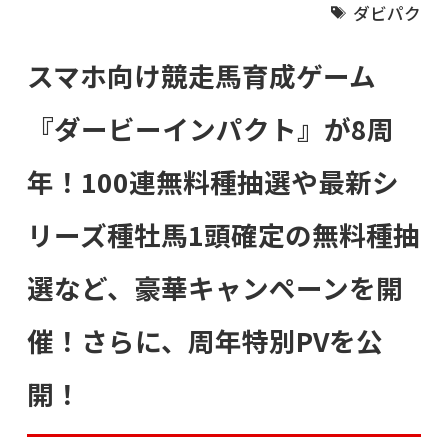
ダビパク
スマホ向け競走馬育成ゲーム
『ダービーインパクト』が8周
年！100連無料種抽選や最新シ
リーズ種牡馬1頭確定の無料種抽
選など、豪華キャンペーンを開
催！さらに、周年特別PVを公
開！