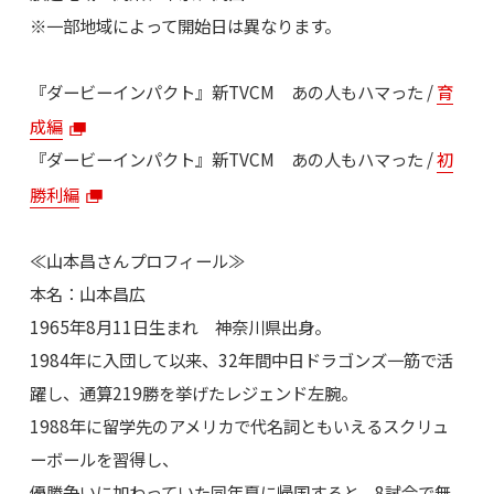
※一部地域によって開始日は異なります。
『ダービーインパクト』新TVCM あの人もハマった /
育
成編
『ダービーインパクト』新TVCM あの人もハマった /
初
勝利編
≪山本昌さんプロフィール≫
本名：山本昌広
1965年8月11日生まれ 神奈川県出身。
1984年に入団して以来、32年間中日ドラゴンズ一筋で活
躍し、通算219勝を挙げたレジェンド左腕。
1988年に留学先のアメリカで代名詞ともいえるスクリュ
ーボールを習得し、
優勝争いに加わっていた同年夏に帰国すると、8試合で無