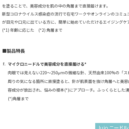
を塗ることで、美容成分を肌の中の角層まで直接届けます。
新型コロナウイルス感染症の流行で在宅ワークやオンラインのコミュ
が目元や口元に出ている方に、簡単に始めていただけるエイジングケア(
(*1) 年齢に応じた (*2) 角層まで
■製品特長
マイクロニードルで美容成分を直接届ける*
肉眼では見えない220～250μmの微細な針、天然由来100%の
周りの気になる箇所に直接塗ると、針が肌表面を抜け角層へと美容成
容成分が放出され、悩みの根本(*)にアプローチ。ふっくらとした
(*)角層まで