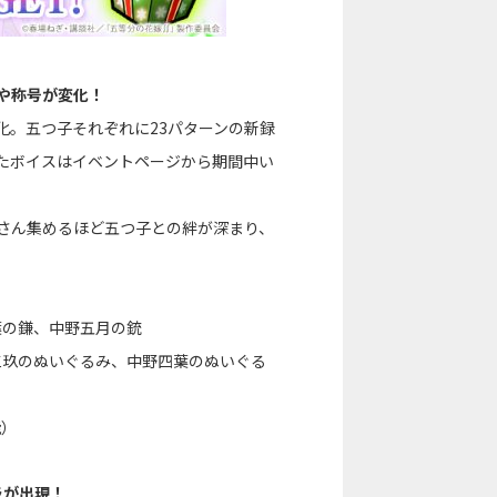
や称号が変化！
化。五つ子それぞれに23パターンの新録
したボイスはイベントページから期間中い
くさん集めるほど五つ子との絆が深まり、
葉の鎌、中野五月の銃
三玖のぬいぐるみ、中野四葉のぬいぐる
能）
ラが出現！