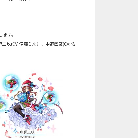
します。
三玖(CV: 伊藤美来）、中野四葉(CV: 佐