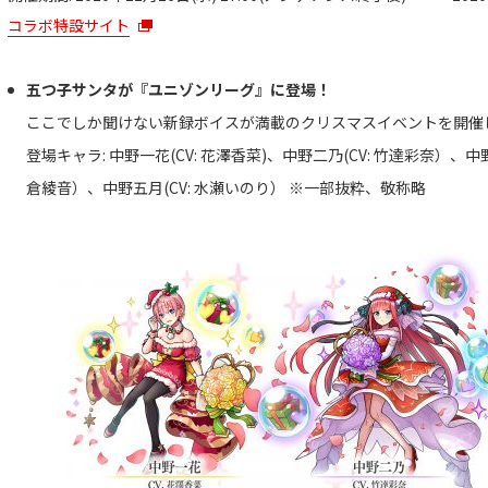
コラボ特設サイト
五つ子サンタが『ユニゾンリーグ』に登場！
ここでしか聞けない新録ボイスが満載のクリスマスイベントを開催
登場キャラ: 中野一花(CV: 花澤香菜)、中野二乃(CV: 竹達彩奈）、中野
倉綾音）、中野五月(CV: 水瀬いのり） ※一部抜粋、敬称略