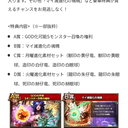
入ります。その他「マイ滅進化の魂魄」など豪華特典が貰
えるチャンスをお見逃しなく！
<特典内容>（※一部抜粋）
A賞：GOD化可能Sモンスター召喚の権利
B賞：マイ滅進化の魂魄
C賞：月曜進化素材セット（獣印の黄仔竜、獣印の黄眼
球、造印の白仔竜、造印の白眼球）
D賞：火曜進化素材セット（龍印の朱仔竜、龍印の朱眼
球、死印の赫仔竜、死印の赫眼球）