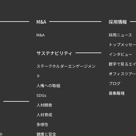
M&A
採用情報
M&A
採用ニュース
トップメッセ
サステナビリティ
インタビュー
数字で見るエ
ステークホルダーエンゲージメン
オフィスツア
ト
ブログ
人権への取組
募集職種
SDGs
報
人材開発
人材育成
多様性
ト
健康と安全