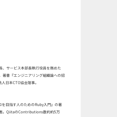
部長、サービス本部長執行役員を務めた
ー。著書『エンジニアリング組織論への招
人日本CTO協会理事。
ロを目指す人のためのRuby入門』の著
。QiitaのContributions数約約5万