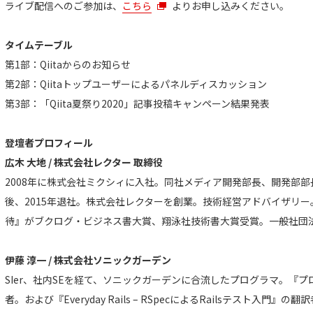
ライブ配信へのご参加は、
こちら
よりお申し込みください。
タイムテーブル
第1部：Qiitaからのお知らせ
第2部：Qiitaトップユーザーによるパネルディスカッション
第3部：「Qiita夏祭り2020」記事投稿キャンペーン結果発表
登壇者プロフィール
広木 大地 / 株式会社レクター 取締役
2008年に株式会社ミクシィに入社。同社メディア開発部長、開発部
後、2015年退社。株式会社レクターを創業。技術経営アドバイザリ
待』がブクログ・ビジネス書大賞、翔泳社技術書大賞受賞。一般社団法
伊藤 淳一 / 株式会社ソニックガーデン
SIer、社内SEを経て、ソニックガーデンに合流したプログラマ。『プ
者。および『Everyday Rails – RSpecによるRailsテスト入門』の翻訳者