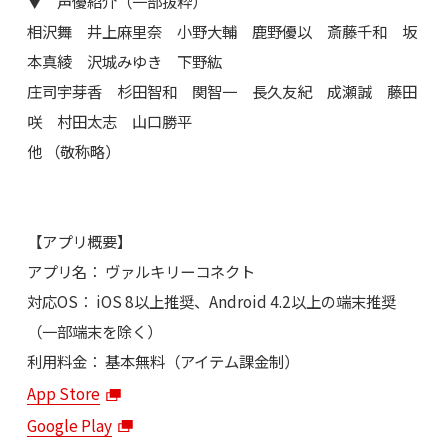
▼ 声優紹介（一部抜粋）
相沢舞 井上麻里奈 小野大輔 鹿野優以 斎藤千和 坂
本真綾 沢城みゆき 下野紘
庄司宇芽香 杉田智和 関智一 長久友紀 成瀬誠 藤田
咲 村田太志 山口勝平
他 （敬称略）
【アプリ概要】
アプリ名： ヴァルキリーコネクト
対応OS： iOS 8以上推奨、Android 4.2以上の端末推奨
（一部端末を除く）
利用料金： 基本無料（アイテム課金制）
App Store
Google Play