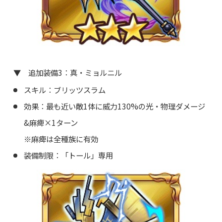
▼ 追加装備3：真・ミョルニル
スキル：ブリッツスラム
効果：最も近い敵1体に威力130%の光・物理ダメージ
&麻痺×1ターン
※麻痺は全種族に有効
装備制限：「トール」専用