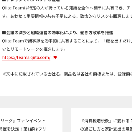
Qiita:Teamは特定の人が持っている知識を全体へ簡単に共有でき
す。あわせて重要情報の共有不足による、致命的なリスクも回避しま
■会議の減少と組織運営の効率化により、働き方改革を推進
Qiita:Teamで議事録を効率的に共有することにより、「顔を出す
少とリモートワークを推進します。
https://teams.qiita.com/
※文中に記載されている会社名、商品名は各社の商標または、登録商
ンリーグ』ファンイベント
『消費税増税後』に変わる
開催を決定！第1部はフリー
の過ごし方と家計支出の意