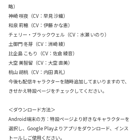
略）
神崎 咲夜（CV：早見 沙織）
和泉 莉穂（CV：伊藤 かな恵）
チェリー・ブラックウェル（CV：水瀬 いのり）
土御門 冬芽（CV：洲崎 綾）
比企島 こもり（CV：佐倉 綾音）
大空 美智留（CV：大空 直美）
桃山 胡桃（CV：内田 真礼）
今後も配信キャラクターを随時追加してまいりますので、
きせかえ特設ページをチェックしてください。
＜ダウンロード方法＞
Android端末の方：特設ページより好きなキャラクターを
選択し、Google Playよりアプリをダウンロード、インス
トールしご使用ください。