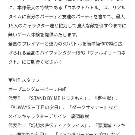
に、本作最大の特徴である「コネクトバトル」は、リアル
タイムに自分のパーティと友達のパーティを含めて、最大
15人のキャラクター達と協力して強大な敵を倒す今までに
無いゲーム体験を提供いたします。
全国のプレイヤーと迫力の3Dバトルを簡単操作で繰り広
げられる至高のハイファンタジーRPG『ヴァルキリーコネ
クト』にご期待ください！
▼制作スタッフ
オープニングムービー：白組
代表作：『STAND BY ME ドラえもん』、『寄生獣』、
『ALWAYS 三丁目の夕日』、『ダークサマナー』など
メインキャラクターデザイン：廣岡政樹
代表作：『幻想水滸伝ティアクライス』、『悪魔城ドラキ
ュラ奪われた刻印』、『ファンタジーアースゼロ』など