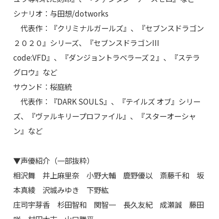
シナリオ：与田想/dotworks
代表作：『クリミナルガールズ』、『セブンスドラゴン
２０２０』シリーズ、『セブンスドラゴンIII
code:VFD』、『ダンジョントラベラーズ２』、『ステラ
グロウ』など
サウンド：桜庭統
代表作：『DARK SOULS』、『テイルズ オブ』シリー
ズ、『ヴァルキリープロファイル』、『スターオーシャ
ン』など
▼声優紹介（一部抜粋）
相沢舞 井上麻里奈 小野大輔 鹿野優以 斎藤千和 坂
本真綾 沢城みゆき 下野紘
庄司宇芽香 杉田智和 関智一 長久友紀 成瀬誠 藤田