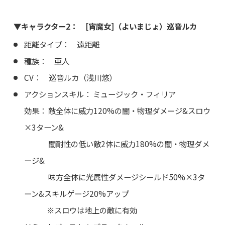
▼キャラクター2： [宵魔女]（よいまじょ）巡音ルカ
距離タイプ： 遠距離
種族： 亜人
CV： 巡音ルカ（浅川悠）
アクションスキル： ミュージック・フィリア
効果： 敵全体に威力120%の闇・物理ダメージ&スロウ
×3ターン&
闇耐性の低い敵2体に威力180%の闇・物理ダメ
ージ&
味方全体に光属性ダメージシールド50%×3タ
ーン&スキルゲージ20%アップ
※スロウは地上の敵に有効