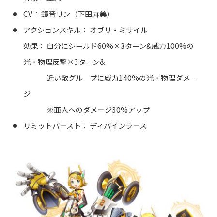
CV： 鏡音リン（下田麻美）
アクションスキル： オブリ・ミサイル
効果： 自分にシールド60%×3ターン&威力100%の
光・物理反撃×3ターン&
近い敵グループに威力140%の光・物理ダメー
ジ
※亜人へのダメージ30%アップ
リミットバースト： ディバインラース