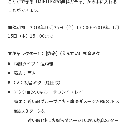
ことができる「MIKU EXPO無料ガチャ」から手に入れる
ことができます。
開催期間： 2018年10月26日（金）17：00～2018年11月
15日（木）15：00まで
▼キャラクター1： [焔帝]（えんてい）初音ミク
距離タイプ： 遠距離
種族： 亜人
CV： 初音ミク（藤田咲）
アクションスキル： サウンド・レイ
効果： 近い敵グループに火・魔法ダメージ20%×7回&
混乱x３ターン&
近い敵1体に火魔法ダメージ160%&烙印x3ター