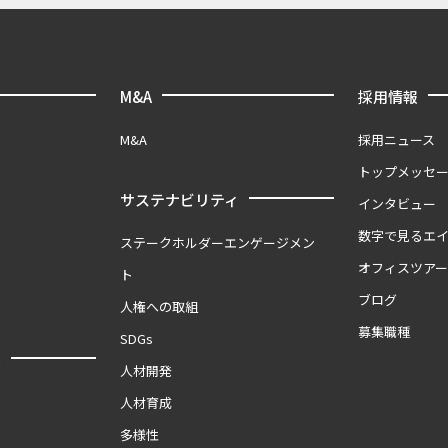
M&A
採用情報
M&A
採用ニュース
トップメッセ
サステナビリティ
インタビュー
数字で見るエ
ステークホルダーエンゲージメン
オフィスツア
ト
ブログ
人権への取組
募集職種
SDGs
報
人材開発
人材育成
多様性