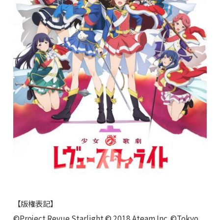
【版権表記】
©Project Revue Starlight © 2018 Ateam Inc. ©Tokyo