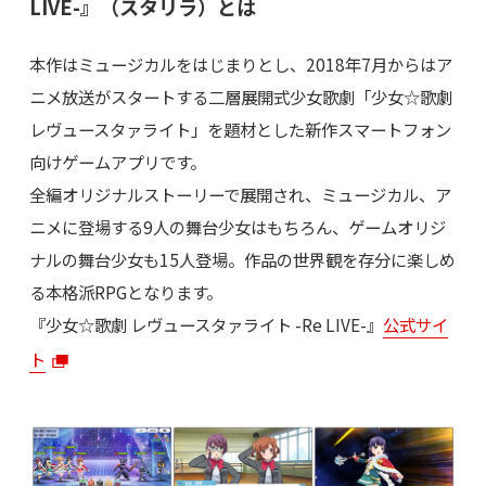
LIVE-』（スタリラ）とは
本作はミュージカルをはじまりとし、2018年7月からはア
ニメ放送がスタートする二層展開式少女歌劇「少女☆歌劇
レヴュースタァライト」を題材とした新作スマートフォン
向けゲームアプリです。
全編オリジナルストーリーで展開され、ミュージカル、ア
ニメに登場する9人の舞台少女はもちろん、ゲームオリジ
ナルの舞台少女も15人登場。作品の世界観を存分に楽しめ
る本格派RPGとなります。
『少女☆歌劇 レヴュースタァライト -Re LIVE-』
公式サイ
ト