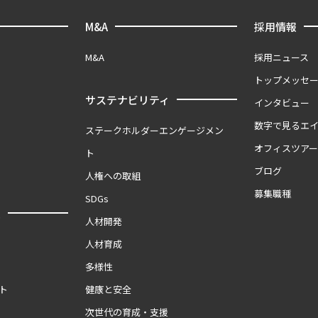
M&A
採用情報
M&A
採用ニュース
トップメッセ
サステナビリティ
インタビュー
数字で見るエ
ステークホルダーエンゲージメン
オフィスツア
ト
ブログ
人権への取組
募集職種
SDGs
報
人材開発
人材育成
多様性
ト
健康と安全
次世代の育成・支援