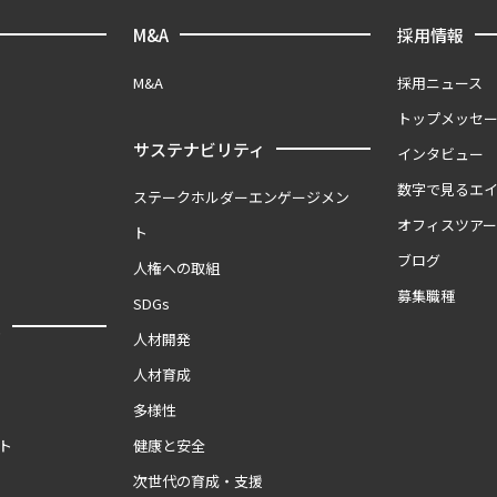
M&A
採用情報
M&A
採用ニュース
トップメッセ
サステナビリティ
インタビュー
数字で見るエ
ステークホルダーエンゲージメン
オフィスツア
ト
ブログ
人権への取組
募集職種
SDGs
報
人材開発
人材育成
多様性
ト
健康と安全
次世代の育成・支援