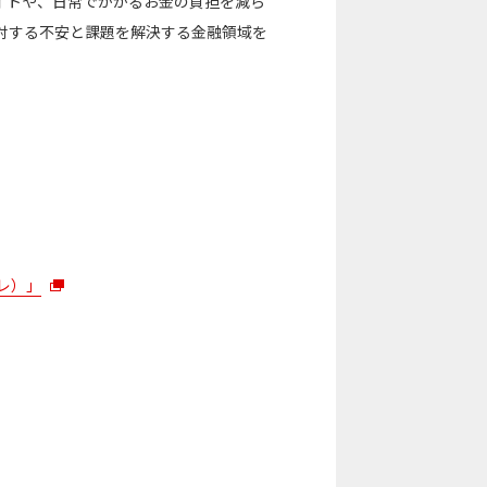
イトや、日常でかかるお金の負担を減ら
対する不安と課題を解決する金融領域を
レ）」