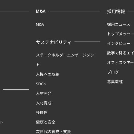
M&A
採用情報
M&A
採用ニュース
トップメッセ
サステナビリティ
インタビュー
数字で見るエ
ステークホルダーエンゲージメン
オフィスツア
ト
ブログ
人権への取組
募集職種
SDGs
報
人材開発
人材育成
多様性
ト
健康と安全
次世代の育成・支援