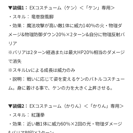
▼装備1：
EXコスチューム（ケン）＜「ケン」専用＞
・スキル： 竜巻旋風脚
・効果： 魔法攻撃が高い敵1体に威力140％の火・物理ダ
メージ&物理防御ダウン20％×2ターン&自分に物理反射バ
リア
※バリアは2ターン経過または最大HP20％相当のダメージ
で消失
※スキルLvによる成長は威力のみ
・説明： 戦いに応じて姿を変えるケンのバトルコスチュー
ム。身に着ける事で、ケンの力を大きく上昇させる。
▼装備2：
EXコスチューム（かりん）＜「かりん」専用＞
・スキル： 紅蓮拳
・効果： 近い敵1体に威力60％×2回の光・物理ダメージ
&バリア封印×2ターン