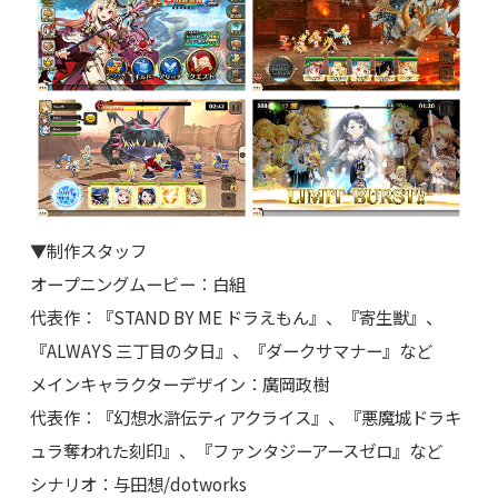
▼制作スタッフ
オープニングムービー：白組
代表作：『STAND BY ME ドラえもん』、『寄生獣』、
『ALWAYS 三丁目の夕日』、『ダークサマナー』など
メインキャラクターデザイン：廣岡政樹
代表作：『幻想水滸伝ティアクライス』、『悪魔城ドラキ
ュラ奪われた刻印』、『ファンタジーアースゼロ』など
シナリオ：与田想/dotworks