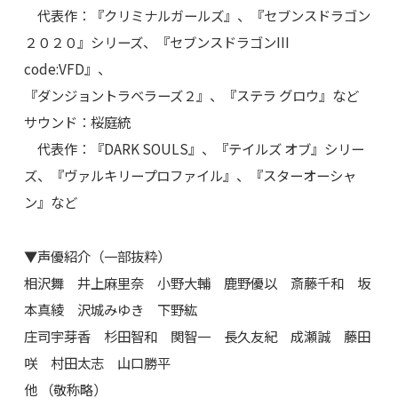
代表作：『クリミナルガールズ』、『セブンスドラゴン
２０２０』シリーズ、『セブンスドラゴンIII
code:VFD』、
『ダンジョントラベラーズ２』、『ステラ グロウ』など
サウンド：桜庭統
代表作：『DARK SOULS』、『テイルズ オブ』シリー
ズ、『ヴァルキリープロファイル』、『スターオーシャ
ン』など
▼声優紹介（一部抜粋）
相沢舞 井上麻里奈 小野大輔 鹿野優以 斎藤千和 坂
本真綾 沢城みゆき 下野紘
庄司宇芽香 杉田智和 関智一 長久友紀 成瀬誠 藤田
咲 村田太志 山口勝平
他 （敬称略）