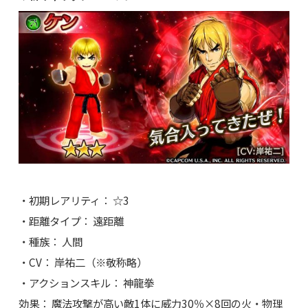
・初期レアリティ： ☆3
・距離タイプ： 遠距離
・種族： 人間
・CV： 岸祐二（※敬称略）
・アクションスキル： 神龍拳
効果： 魔法攻撃が高い敵1体に威力30％×8回の火・物理