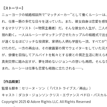
【ストーリー】
ニューヨークの結婚相談所で“マッチメーカー”として働くルーシーは
れ、仕事一筋の多忙な日々を送っていた。また、彼女自身は恋愛を感情
するマテリアリスト（＝物質主義者）だ。そんな彼女の人生が、二人
揺れ動く。一人はルーシーがマッチングさせたカップルの結婚式で出会
が遠くなるほどリッチな投資家、家柄も人柄も学歴も一流、すべてが“
けたのだ。一方の再会は、その披露宴の席でウェイターをしていた元
が、俳優を目指してアルバイトを転々とする彼との貧乏生活に耐えら
真剣交際に踏み出すが、夢を諦めないジョンへの想いも再燃。そんな
まれ、ルーシーは仕事も恋愛も岐路に立たされる──。
【作品概要】
監督＆脚本：セリーヌ・ソン（『パスト ライブス／再会』）
キャスト：ダコタ・ジョンソン クリス・エヴァンス ペドロ・パスカル
Copyright 2025 © Adore Rights LLC. All Rights Reserved