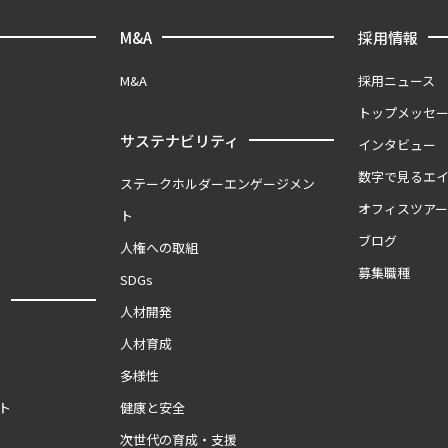
M&A
採用情報
M&A
採用ニュース
トップメッセ
サステナビリティ
インタビュー
数字で見るエ
ステークホルダーエンゲージメン
オフィスツア
ト
ブログ
人権への取組
募集職種
SDGs
報
人材開発
人材育成
多様性
ト
健康と安全
次世代の育成・支援