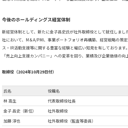
今後のホールディングス経営体制
新経営体制として、新たに金子昌史氏が社外取締役として就任しまし
社において、M＆A/PMI、事業ポートフォリオ再構築、経営戦略の策
ス・IR活動支援等に関する豊富な経験と幅広い知見を有しております
「売上向上支援カンパニー」への変革を図り、業績及び企業価値の向
取締役（2024年10月29日付）
氏名
役職名
林 高生
代表取締役社長
金子 昌史（新任）
社外取締役
加藤 淳也
社外取締役（監査等委員）