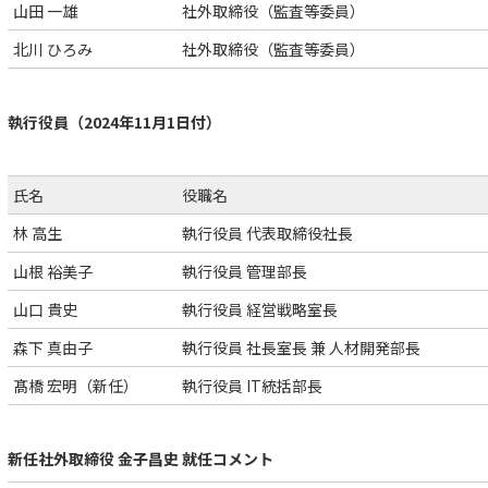
山田 一雄
社外取締役（監査等委員）
北川 ひろみ
社外取締役（監査等委員）
執行役員（2024年11月1日付）
氏名
役職名
林 高生
執行役員 代表取締役社長
山根 裕美子
執行役員 管理部長
山口 貴史
執行役員 経営戦略室長
森下 真由子
執行役員 社長室長 兼 人材開発部長
髙橋 宏明（新任）
執行役員 IT統括部長
新任社外取締役 金子昌史 就任コメント