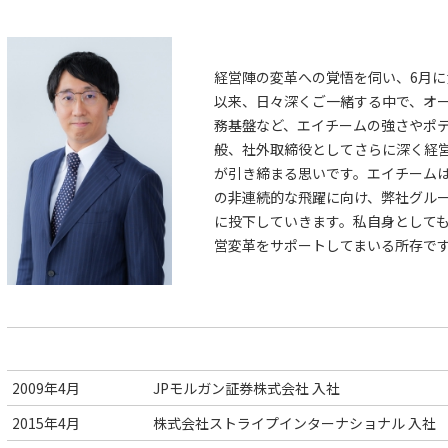
経営陣の変革への覚悟を伺い、6月
以来、日々深くご一緒する中で、オ
務基盤など、エイチームの強さやポ
般、社外取締役としてさらに深く経
が引き締まる思いです。エイチーム
の非連続的な飛躍に向け、弊社グル
に投下していきます。私自身として
営変革をサポートしてまいる所存で
2009年4月
JPモルガン証券株式会社 入社
2015年4月
株式会社ストライプインターナショナル 入社