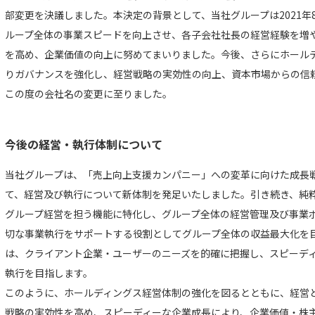
部変更を決議しました。本決定の背景として、当社グループは2021年
ループ全体の事業スピードを向上させ、各子会社社長の経営経験を増
を高め、企業価値の向上に努めてまいりました。今後、さらにホール
りガバナンスを強化し、経営戦略の実効性の向上、資本市場からの信
この度の会社名の変更に至りました。
今後の経営・執行体制について
当社グループは、「売上向上支援カンパニー」への変革に向けた成長
て、経営及び執行について新体制を発足いたしました。引き続き、純
グループ経営を担う機能に特化し、グループ全体の経営管理及び事業
切な事業執行をサポートする役割としてグループ全体の収益最大化を
は、クライアント企業・ユーザーのニーズを的確に把握し、スピーデ
執行を目指します。
このように、ホールディングス経営体制の強化を図るとともに、経営
戦略の実効性を高め、スピーディーな企業成長により、企業価値・株