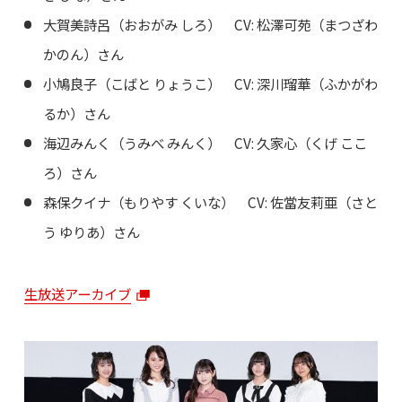
大賀美詩呂（おおがみ しろ） CV: 松澤可苑（まつざわ
かのん）さん
小鳩良子（こばと りょうこ） CV: 深川瑠華（ふかがわ
るか）さん
海辺みんく（うみべ みんく） CV: 久家心（くげ ここ
ろ）さん
森保クイナ（もりやす くいな） CV: 佐當友莉亜（さと
う ゆりあ）さん
生放送アーカイブ