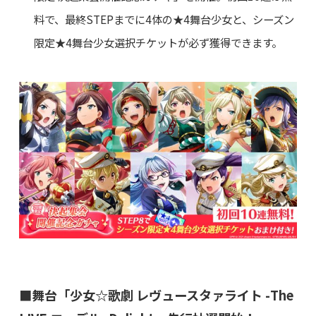
料で、最終STEPまでに4体の★4舞台少女と、シーズン
限定★4舞台少女選択チケットが必ず獲得できます。
■舞台「少女☆歌劇 レヴュースタァライト -The