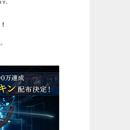
ます。
定！
た。