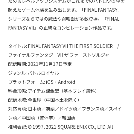
ためるレベルアップシステムがこれまでのバトロワの枠を
超えたゲーム体験を生み出します。「FINAL FANTASY」
シリーズならではの魔法や召喚獣が多数登場。『FINAL
FANTASY VII』の正統なコンピレーション作品です。
タイトル: FINAL FANTASY VII THE FIRST SOLDIER /
ファイナルファンタジーVII ザ ファーストソルジャー
配信時期: 2021年11月17日予定
ジャンル: バトルロイヤル
プラットフォーム: iOS・Android
料金形態: アイテム課金型（基本プレイ無料）
配信地域: 全世界（中国本土を除く）
対応言語: 日本語／英語／ドイツ語／フランス語／スペイ
ン語／中国語（繁体字）／韓国語
権利表記: © 1997, 2021 SQUARE ENIX CO., LTD. All