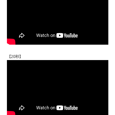
【20秒】