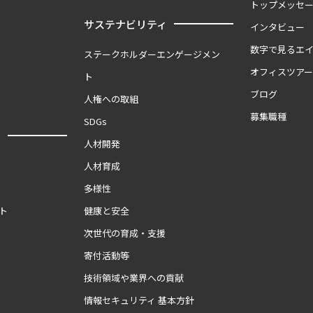
トップメッセ
サステナビリティ
インタビュー
数字で見るエ
ステークホルダーエンゲージメン
オフィスツア
ト
ブログ
人権への取組
募集職種
SDGs
報
人材開発
人材育成
多様性
ト
健康と安全
次世代の育成・支援
寄付活動等
技術領域や業界への貢献
情報セキュリティ 基本方針