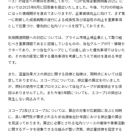
ース）の提言への賛同を表明しており、「CDP気候変動質問書2025」に
おいては2025年8月に回答書を提出いたしました。今後、TCFDの枠組み
に沿った情報開示を進めてまいりますが、企業価値向上に向けて、まず第
一に刷新した成長戦略の遂行による成長性及び収益性の向上を重要事項
として位置づけ、優先的に社内リソースを投下しております。
気候関連問題への対応については、プライム市場上場企業として取り組
むべき重要課題であると認識しているものの、当社グループがIT・情報セ
クターであり、かつ当社グループとしては差し迫った優先事項ではないた
め、その他の経営に関する優先事項を考慮したうえで検討を進める予定
です。
また、温室効果ガスの排出に関する目標と指標は、現時点においては設
定しておりません。スコープ1については、排出量の算出を行いました
が、燃料の使用や工業プロセスにおいて当社グループが直接排出する項
目はありませんでした。また今後5年間についても、スコープ1の排出は
発生しない見込みです。
スコープ2及びスコープ3については、算出の対象が広範囲に及ぶと同時
に、高い専門性が要求されるため当連結会計年度における排出量の算出
を見送っております。算出に必要とされる社内リソースの確保や事業活動
に関するデータを収集できる仕組みが整い次第、排出量目標を設定する