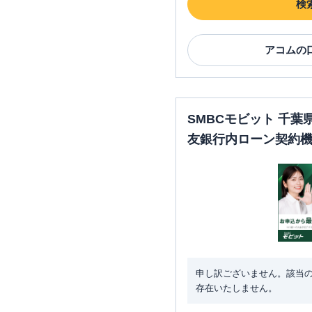
検
アコム
の
SMBCモビット 千
友銀行内ローン契約
申し訳ございません。該当
存在いたしません。