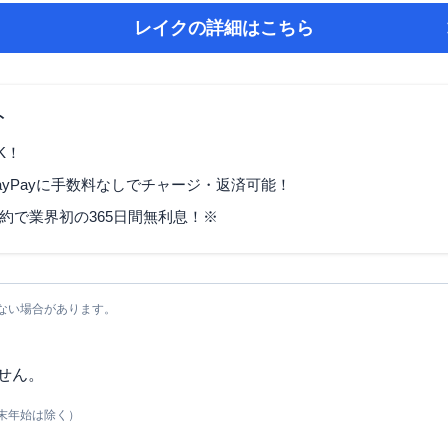
レイク
の詳細はこちら
ト
K！
ayPayに手数料なしでチャージ・返済可能！
契約で業界初の365日間無利息！※
ない場合があります。
せん。
末年始は除く）