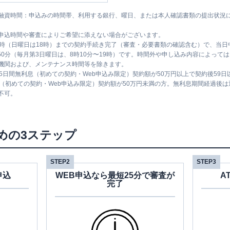
融資時間：申込みの時間帯、利用する銀行、曜日、または本人確認書類の提出状況
申込時間や審査によりご希望に添えない場合がございます。
1時（日曜日は18時）までの契約手続き完了（審査・必要書類の確認含む）で、当
時50分（毎月第3日曜日は、8時10分〜19時）です。時間外や申し込み内容によっ
機関および、メンテナンス時間等を除きます。
5日間無利息（初めての契約・Web申込み限定）契約額が50万円以上で契約後59
息（初めての契約・Web申込み限定）契約額が50万円未満の方。無利息期間経過後
不可。
めの3ステップ
STEP2
STEP3
申込
WEB申込なら最短25分で審査が
A
完了