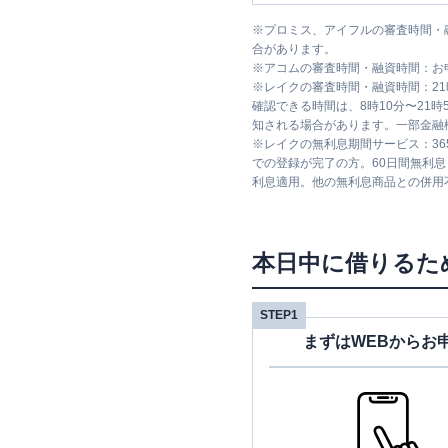
※
プロミス、アイフルの審査時間・
合があります。
※
アコムの審査時間・融資時間：お
※
レイクの審査時間・融資時間：2
確認できる時間は、8時10分〜21
知される場合があります。一部金融
※
レイクの無利息期間サービス：36
での登録が完了の方。60日間無利
利息適用。他の無利息商品との併用
本日中に借りるた
STEP1
まずはWEBからお