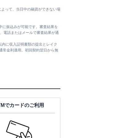
によって、当日中の融資ができない場
日中に振込みが可能です。審査結果を
ては、電話またはメールで審査結果が通
日以内に収入証明書類の提出とレイク
は通常金利適用。初回契約翌日から無
TMでカードのご利用