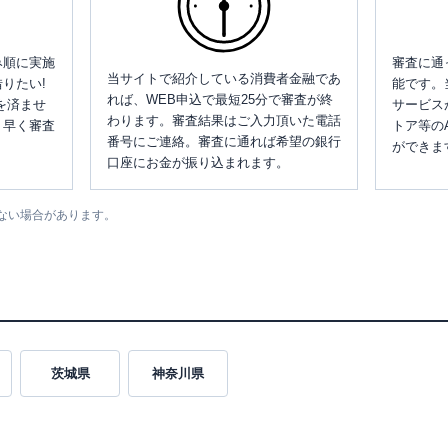
み順に実施
審査に通
当サイトで紹介している消費者金融であ
りたい!
能です。
れば、WEB申込で最短25分で審査が終
を済ませ
サービス
わります。審査結果はご入力頂いた電話
、早く審査
トア等の
番号にご連絡。審査に通れば希望の銀行
ができま
口座にお金が振り込まれます。
ない場合があります。
茨城県
神奈川県