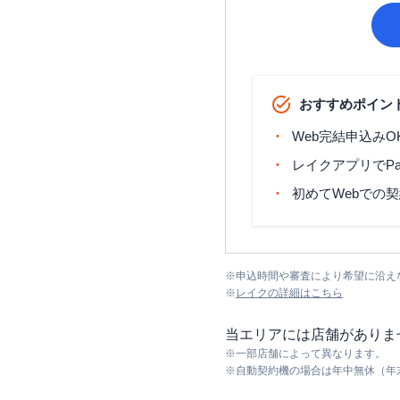
おすすめポイン
Web完結申込みO
レイクアプリでP
初めてWebでの
※
申込時間や審査により希望に沿え
※
レイク
の詳細はこちら
当エリアには店舗がありま
※
一部店舗によって異なります。
※
自動契約機の場合は年中無休（年