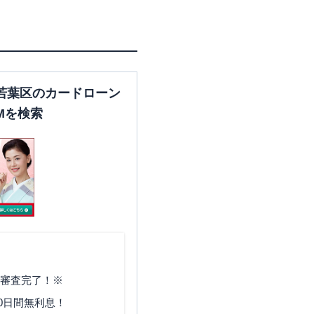
若葉区のカードローン
Mを検索
で審査完了！※
0日間無利息！