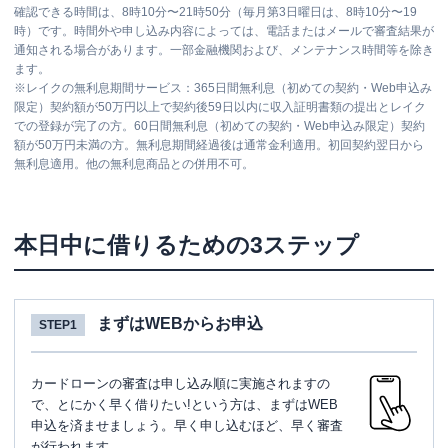
確認できる時間は、8時10分〜21時50分（毎月第3日曜日は、8時10分〜19
時）です。時間外や申し込み内容によっては、電話またはメールで審査結果が
通知される場合があります。一部金融機関および、メンテナンス時間等を除き
ます。
※
レイクの無利息期間サービス：365日間無利息（初めての契約・Web申込み
限定）契約額が50万円以上で契約後59日以内に収入証明書類の提出とレイク
での登録が完了の方。60日間無利息（初めての契約・Web申込み限定）契約
額が50万円未満の方。無利息期間経過後は通常金利適用。初回契約翌日から
無利息適用。他の無利息商品との併用不可。
本日中に借りるための3ステップ
まずはWEBからお申込
STEP1
カードローンの審査は申し込み順に実施されますの
で、とにかく早く借りたい!という方は、まずはWEB
申込を済ませましょう。早く申し込むほど、早く審査
が行われます。