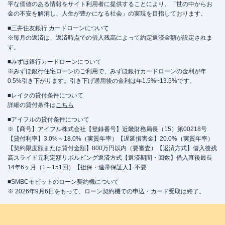
平な価値のある情報をサイト利用者に提供することにより、「世の中からお
金の不安を解消し、人生が豊かになる社会」の実現を目指しております。
■三井住友銀行 カードローンについて
※毎月の返済は、返済時点での借入残高によって約定返済金額が設定されま
す。
■みずほ銀行カードローンについて
※みずほ銀行住宅ローンのご利用で、みずほ銀行カードローンの金利が年
0.5%引き下がります。引き下げ適用後の金利は年1.5%~13.5%です。
■レイクの貸付条件について
詳細の貸付条件は
こちら
■アイフルの貸付条件について
※【商号】アイフル株式会社【登録番号】近畿財務局長（15）第00218号
【貸付利率】3.0%～18.0%（実質年率）【遅延損害金】20.0%（実質年率）
【契約限度額または貸付金額】800万円以内（要審査）【返済方式】借入後残
高スライド元利定額リボルビング返済方式【返済期間・回数】借入直後最長
14年6ヶ月（1～151回）【担保・連帯保証人】不要
■SMBCモビットのローン契約機について
※ 2026年9月6日をもって、ローン契約機での申込・カード受取は終了。