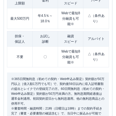
金利
パート
上限額
スピード
Webで最短8
年4.5％～
△（条件あ
最大500万円
分融資も可
18.0％
り）
能※
担保・
お試し
融資
アルバイト
保証人
診断
スピード
Webで最短8
△（条件あ
不要
〇
分融資も可
り）
能※
※365日間無利息（初めての契約・Web申込み限定）契約額が50万
円以上［借入額1万円でも可］で、契約後59日以内に収入証明書類
の提出とレイクでの登録完了の方。60日間無利息（初めての契約・
Web申込み限定）契約額が50万円未満の方。無利息期間経過後は
通常金利適用。初回契約翌日から無利息適用。他の無利息商品との
併用不可。
※審査時間・融資時間：21時（日曜日は18時）までの契約手続き
完了（審査・必要書類の確認含む）で、当日中に振込みが可能で