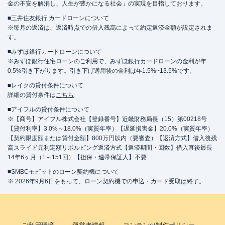
金の不安を解消し、人生が豊かになる社会」の実現を目指しております。
■三井住友銀行 カードローンについて
※毎月の返済は、返済時点での借入残高によって約定返済金額が設定されま
す。
■みずほ銀行カードローンについて
※みずほ銀行住宅ローンのご利用で、みずほ銀行カードローンの金利が年
0.5%引き下がります。引き下げ適用後の金利は年1.5%~13.5%です。
■レイクの貸付条件について
詳細の貸付条件は
こちら
■アイフルの貸付条件について
※【商号】アイフル株式会社【登録番号】近畿財務局長（15）第00218号
【貸付利率】3.0%～18.0%（実質年率）【遅延損害金】20.0%（実質年率）
【契約限度額または貸付金額】800万円以内（要審査）【返済方式】借入後残
高スライド元利定額リボルビング返済方式【返済期間・回数】借入直後最長
14年6ヶ月（1～151回）【担保・連帯保証人】不要
■SMBCモビットのローン契約機について
※ 2026年9月6日をもって、ローン契約機での申込・カード受取は終了。