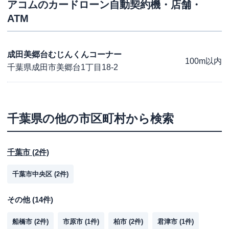
アコム
のカードローン自動契約機・店舗・
ATM
成田美郷台むじんくんコーナー
100m以内
千葉県成田市美郷台1丁目18-2
千葉県
の他の市区町村から検索
千葉市
(
2
件)
千葉市中央区
(
2
件)
その他
(
14
件)
船橋市
(
2
件)
市原市
(
1
件)
柏市
(
2
件)
君津市
(
1
件)