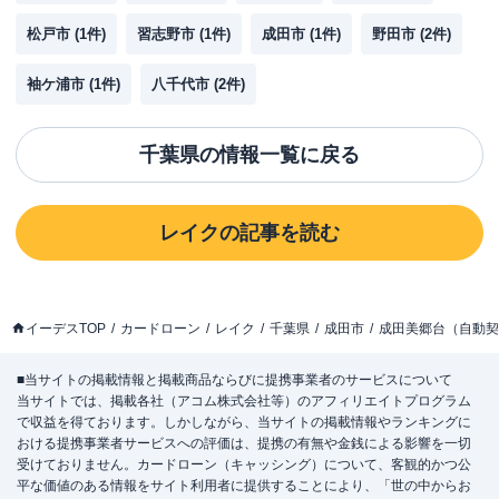
松戸市
(
1
件)
習志野市
(
1
件)
成田市
(
1
件)
野田市
(
2
件)
袖ケ浦市
(
1
件)
八千代市
(
2
件)
千葉県
の情報一覧に戻る
レイク
の記事を読む
イーデスTOP
カードローン
レイク
千葉県
成田市
成田美郷台（自動契
■当サイトの掲載情報と掲載商品ならびに提携事業者のサービスについて
当サイトでは、掲載各社（アコム株式会社等）のアフィリエイトプログラム
で収益を得ております。しかしながら、当サイトの掲載情報やランキングに
おける提携事業者サービスへの評価は、提携の有無や金銭による影響を一切
受けておりません。カードローン（キャッシング）について、客観的かつ公
平な価値のある情報をサイト利用者に提供することにより、「世の中からお