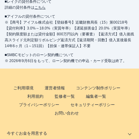
■レイクの貸付条件について
詳細の貸付条件は
こちら
■アイフルの貸付条件について
※【商号】アイフル株式会社【登録番号】近畿財務局長（15）第00218号
【貸付利率】3.0%～18.0%（実質年率）【遅延損害金】20.0%（実質年率）
【契約限度額または貸付金額】800万円以内（要審査）【返済方式】借入後残
高スライド元利定額リボルビング返済方式【返済期間・回数】借入直後最長
14年6ヶ月（1～151回）【担保・連帯保証人】不要
■SMBCモビットのローン契約機について
※ 2026年9月6日をもって、ローン契約機での申込・カード受取は終了。
ご利用環境
運営者情報
コンテンツ制作ポリシー
利用規約
監修者一覧
編集者一覧
プライバシーポリシー
セキュリティーポリシー
お問い合わせ
今すぐお金を用意する