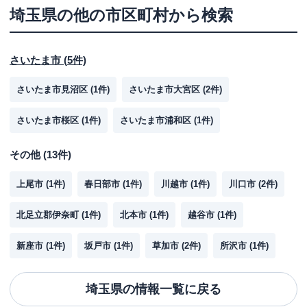
埼玉県
の他の市区町村から検索
さいたま市
(
5
件)
さいたま市見沼区
(
1
件)
さいたま市大宮区
(
2
件)
さいたま市桜区
(
1
件)
さいたま市浦和区
(
1
件)
その他
(
13
件)
上尾市
(
1
件)
春日部市
(
1
件)
川越市
(
1
件)
川口市
(
2
件)
北足立郡伊奈町
(
1
件)
北本市
(
1
件)
越谷市
(
1
件)
新座市
(
1
件)
坂戸市
(
1
件)
草加市
(
2
件)
所沢市
(
1
件)
埼玉県
の情報一覧に戻る