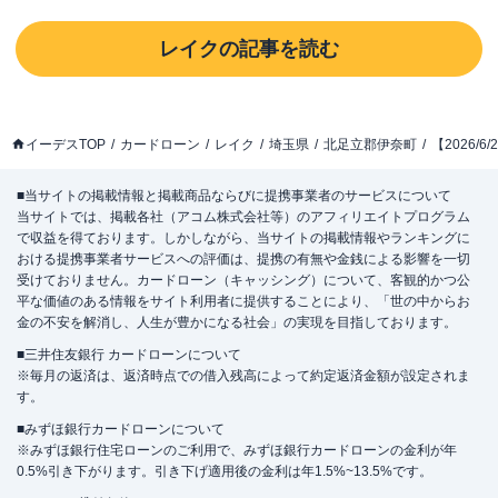
レイク
の記事を読む
イーデスTOP
カードローン
レイク
埼玉県
北足立郡伊奈町
【2026
■当サイトの掲載情報と掲載商品ならびに提携事業者のサービスについて
当サイトでは、掲載各社（アコム株式会社等）のアフィリエイトプログラム
で収益を得ております。しかしながら、当サイトの掲載情報やランキングに
おける提携事業者サービスへの評価は、提携の有無や金銭による影響を一切
受けておりません。カードローン（キャッシング）について、客観的かつ公
平な価値のある情報をサイト利用者に提供することにより、「世の中からお
金の不安を解消し、人生が豊かになる社会」の実現を目指しております。
■三井住友銀行 カードローンについて
※毎月の返済は、返済時点での借入残高によって約定返済金額が設定されま
す。
■みずほ銀行カードローンについて
※みずほ銀行住宅ローンのご利用で、みずほ銀行カードローンの金利が年
0.5%引き下がります。引き下げ適用後の金利は年1.5%~13.5%です。