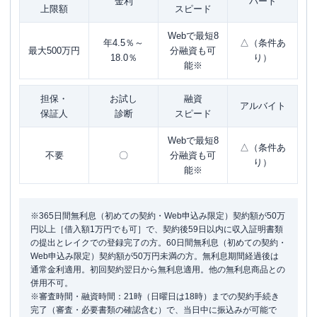
金利
パート
上限額
スピード
Webで最短8
年4.5％～
△（条件あ
最大500万円
分融資も可
18.0％
り）
能※
担保・
お試し
融資
アルバイト
保証人
診断
スピード
Webで最短8
△（条件あ
不要
〇
分融資も可
り）
能※
※365日間無利息（初めての契約・Web申込み限定）契約額が50万
円以上［借入額1万円でも可］で、契約後59日以内に収入証明書類
の提出とレイクでの登録完了の方。60日間無利息（初めての契約・
Web申込み限定）契約額が50万円未満の方。無利息期間経過後は
通常金利適用。初回契約翌日から無利息適用。他の無利息商品との
併用不可。
※審査時間・融資時間：21時（日曜日は18時）までの契約手続き
完了（審査・必要書類の確認含む）で、当日中に振込みが可能で