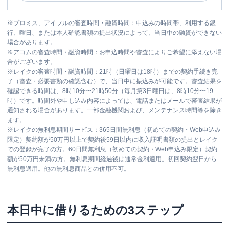
※
プロミス、アイフルの審査時間・融資時間：申込みの時間帯、利用する銀
行、曜日、または本人確認書類の提出状況によって、当日中の融資ができない
場合があります。
※
アコムの審査時間・融資時間：お申込時間や審査によりご希望に添えない場
合がございます。
※
レイクの審査時間・融資時間：21時（日曜日は18時）までの契約手続き完
了（審査・必要書類の確認含む）で、当日中に振込みが可能です。審査結果を
確認できる時間は、8時10分〜21時50分（毎月第3日曜日は、8時10分〜19
時）です。時間外や申し込み内容によっては、電話またはメールで審査結果が
通知される場合があります。一部金融機関および、メンテナンス時間等を除き
ます。
※
レイクの無利息期間サービス：365日間無利息（初めての契約・Web申込み
限定）契約額が50万円以上で契約後59日以内に収入証明書類の提出とレイク
での登録が完了の方。60日間無利息（初めての契約・Web申込み限定）契約
額が50万円未満の方。無利息期間経過後は通常金利適用。初回契約翌日から
無利息適用。他の無利息商品との併用不可。
本日中に借りるための3ステップ