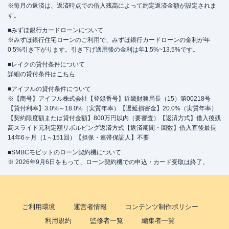
※毎月の返済は、返済時点での借入残高によって約定返済金額が設定されま
す。
■みずほ銀行カードローンについて
※みずほ銀行住宅ローンのご利用で、みずほ銀行カードローンの金利が年
0.5%引き下がります。引き下げ適用後の金利は年1.5%~13.5%です。
■レイクの貸付条件について
詳細の貸付条件は
こちら
■アイフルの貸付条件について
※【商号】アイフル株式会社【登録番号】近畿財務局長（15）第00218号
【貸付利率】3.0%～18.0%（実質年率）【遅延損害金】20.0%（実質年率）
【契約限度額または貸付金額】800万円以内（要審査）【返済方式】借入後残
高スライド元利定額リボルビング返済方式【返済期間・回数】借入直後最長
14年6ヶ月（1～151回）【担保・連帯保証人】不要
■SMBCモビットのローン契約機について
※ 2026年9月6日をもって、ローン契約機での申込・カード受取は終了。
ご利用環境
運営者情報
コンテンツ制作ポリシー
利用規約
監修者一覧
編集者一覧