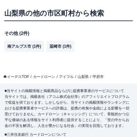
山梨県
の他の市区町村から検索
その他
(
2
件)
南アルプス市
(
1
件)
韮崎市
(
1
件)
イーデスTOP
カードローン
アイフル
山梨県
甲府市
■当サイトの掲載情報と掲載商品ならびに提携事業者のサービスについて
当サイトでは、掲載各社（アコム株式会社等）のアフィリエイトプログラム
で収益を得ております。しかしながら、当サイトの掲載情報やランキングに
おける提携事業者サービスへの評価は、提携の有無や金銭による影響を一切
受けておりません。カードローン（キャッシング）について、客観的かつ公
平な価値のある情報をサイト利用者に提供することにより、「世の中からお
金の不安を解消し、人生が豊かになる社会」の実現を目指しております。
■三井住友銀行 カードローンについて