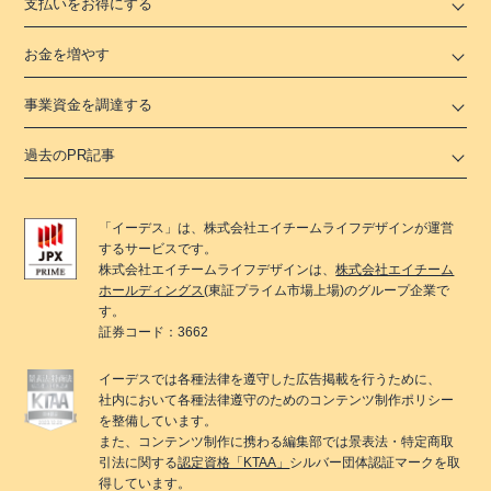
支払いをお得にする
お金を増やす
事業資金を調達する
過去のPR記事
「
イーデス
」は、
株式会社エイチームライフデザイン
が運営
するサービスです。
株式会社エイチームライフデザイン
は、
株式会社エイチーム
ホールディングス
(東証プライム市場上場)のグループ企業で
す。
証券コード：3662
イーデス
では各種法律を遵守した広告掲載を行うために、
社内において各種法律遵守のためのコンテンツ制作ポリシー
を整備しています。
また、コンテンツ制作に携わる編集部では景表法・特定商取
引法に関する
認定資格「KTAA」
シルバー団体認証マークを取
得しています。