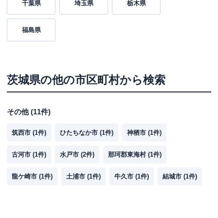
千葉県
埼玉県
栃木県
福島県
茨城県
の他の市区町村から検索
その他
(
11
件)
筑西市
(
1
件)
ひたちなか市
(
1
件)
神栖市
(
1
件)
古河市
(
1
件)
水戸市
(
2
件)
那珂郡東海村
(
1
件)
龍ケ崎市
(
1
件)
土浦市
(
1
件)
牛久市
(
1
件)
結城市
(
1
件)