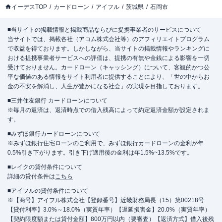
イーデスTOP
カードローン
アイフル
茨城県
石岡市
■当サイトの掲載情報と掲載商品ならびに提携事業者のサービスについて
当サイトでは、掲載各社（アコム株式会社等）のアフィリエイトプログラム
で収益を得ております。しかしながら、当サイトの掲載情報やランキングに
おける提携事業者サービスへの評価は、提携の有無や金銭による影響を一切
受けておりません。カードローン（キャッシング）について、客観的かつ公
平な価値のある情報をサイト利用者に提供することにより、「世の中からお
金の不安を解消し、人生が豊かになる社会」の実現を目指しております。
■三井住友銀行 カードローンについて
※毎月の返済は、返済時点での借入残高によって約定返済金額が設定されま
す。
■みずほ銀行カードローンについて
※みずほ銀行住宅ローンのご利用で、みずほ銀行カードローンの金利が年
0.5%引き下がります。引き下げ適用後の金利は年1.5%~13.5%です。
■レイクの貸付条件について
詳細の貸付条件は
こちら
■アイフルの貸付条件について
※【商号】アイフル株式会社【登録番号】近畿財務局長（15）第00218号
【貸付利率】3.0%～18.0%（実質年率）【遅延損害金】20.0%（実質年率）
【契約限度額または貸付金額】800万円以内（要審査）【返済方式】借入後残