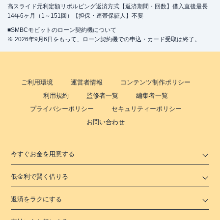
高スライド元利定額リボルビング返済方式【返済期間・回数】借入直後最長
14年6ヶ月（1～151回）【担保・連帯保証人】不要
■SMBCモビットのローン契約機について
※ 2026年9月6日をもって、ローン契約機での申込・カード受取は終了。
ご利用環境
運営者情報
コンテンツ制作ポリシー
利用規約
監修者一覧
編集者一覧
プライバシーポリシー
セキュリティーポリシー
お問い合わせ
今すぐお金を用意する
低金利で賢く借りる
返済をラクにする