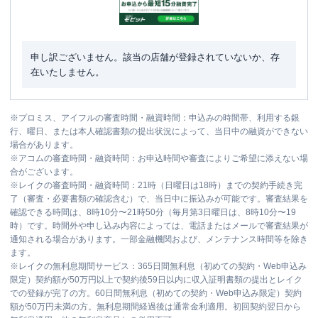
申し訳ございません。該当の店舗が登録されていないか、存
在いたしません。
※
プロミス、アイフルの審査時間・融資時間：申込みの時間帯、利用する銀
行、曜日、または本人確認書類の提出状況によって、当日中の融資ができない
場合があります。
※
アコムの審査時間・融資時間：お申込時間や審査によりご希望に添えない場
合がございます。
※
レイクの審査時間・融資時間：21時（日曜日は18時）までの契約手続き完
了（審査・必要書類の確認含む）で、当日中に振込みが可能です。審査結果を
確認できる時間は、8時10分〜21時50分（毎月第3日曜日は、8時10分〜19
時）です。時間外や申し込み内容によっては、電話またはメールで審査結果が
通知される場合があります。一部金融機関および、メンテナンス時間等を除き
ます。
※
レイクの無利息期間サービス：365日間無利息（初めての契約・Web申込み
限定）契約額が50万円以上で契約後59日以内に収入証明書類の提出とレイク
での登録が完了の方。60日間無利息（初めての契約・Web申込み限定）契約
額が50万円未満の方。無利息期間経過後は通常金利適用。初回契約翌日から