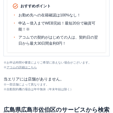
おすすめポイント
お勤め先への在籍確認は100%なし！
申込～借入までWEB完結！最短20分で融資可
能！※
アコムでの契約がはじめての人は、契約日の翌
日から最大30日間金利0円！
※
お申込時間や審査によりご希望に添えない場合がございます。
※
アコム
の詳細はこちら
当エリアには店舗がありません。
※
一部店舗によって異なります。
※
自動契約機の場合は年中無休（年末年始は除く）
広島県
広島市佐伯区
のサービスから検索