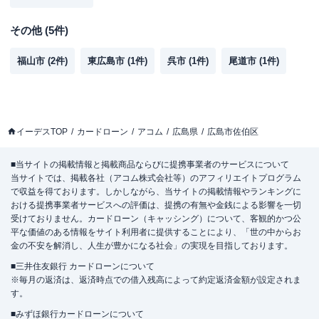
その他
(
5
件)
福山市
(
2
件)
東広島市
(
1
件)
呉市
(
1
件)
尾道市
(
1
件)
イーデスTOP
カードローン
アコム
広島県
広島市佐伯区
■当サイトの掲載情報と掲載商品ならびに提携事業者のサービスについて
当サイトでは、掲載各社（アコム株式会社等）のアフィリエイトプログラム
で収益を得ております。しかしながら、当サイトの掲載情報やランキングに
おける提携事業者サービスへの評価は、提携の有無や金銭による影響を一切
受けておりません。カードローン（キャッシング）について、客観的かつ公
平な価値のある情報をサイト利用者に提供することにより、「世の中からお
金の不安を解消し、人生が豊かになる社会」の実現を目指しております。
■三井住友銀行 カードローンについて
※毎月の返済は、返済時点での借入残高によって約定返済金額が設定されま
す。
■みずほ銀行カードローンについて