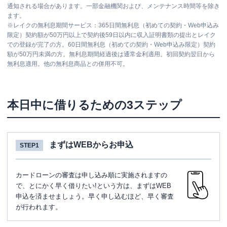
通知される場合があります。一部金融機関および、メンテナンス時間等を除き
ます。
※
レイクの無利息期間サービス：365日間無利息（初めての契約・Web申込み
限定）契約額が50万円以上で契約後59日以内に収入証明書類の提出とレイク
での登録が完了の方。60日間無利息（初めての契約・Web申込み限定）契約
額が50万円未満の方。無利息期間経過後は通常金利適用。初回契約翌日から
無利息適用。他の無利息商品との併用不可。
本日中に借りるための3ステップ
まずはWEBからお申込
STEP1
カードローンの審査は申し込み順に実施されますの
で、とにかく早く借りたい!という方は、まずはWEB
申込を済ませましょう。早く申し込むほど、早く審査
が行われます。