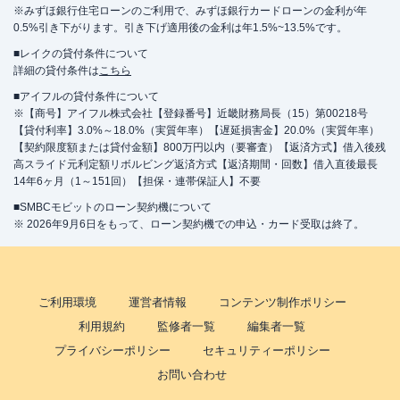
※みずほ銀行住宅ローンのご利用で、みずほ銀行カードローンの金利が年
0.5%引き下がります。引き下げ適用後の金利は年1.5%~13.5%です。
■レイクの貸付条件について
詳細の貸付条件は
こちら
■アイフルの貸付条件について
※【商号】アイフル株式会社【登録番号】近畿財務局長（15）第00218号
【貸付利率】3.0%～18.0%（実質年率）【遅延損害金】20.0%（実質年率）
【契約限度額または貸付金額】800万円以内（要審査）【返済方式】借入後残
高スライド元利定額リボルビング返済方式【返済期間・回数】借入直後最長
14年6ヶ月（1～151回）【担保・連帯保証人】不要
■SMBCモビットのローン契約機について
※ 2026年9月6日をもって、ローン契約機での申込・カード受取は終了。
ご利用環境
運営者情報
コンテンツ制作ポリシー
利用規約
監修者一覧
編集者一覧
プライバシーポリシー
セキュリティーポリシー
お問い合わせ