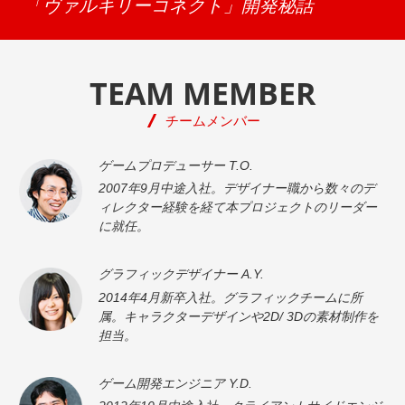
「ヴァルキリーコネクト」開発秘話
TEAM MEMBER
チームメンバー
ゲームプロデューサー
T.O.
2007年9月中途入社。デザイナー職から数々のデ
ィレクター経験を経て本プロジェクトのリーダー
に就任。
グラフィックデザイナー
A.Y.
2014年4月新卒入社。グラフィックチームに所
属。キャラクターデザインや2D/ 3Dの素材制作を
担当。
ゲーム開発エンジニア
Y.D.