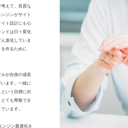
で考えて、良質な
エンジンがサイト
サイト設計にも心
レンドは日々変化
どん進化していま
トを作るために
ナルが自身の成長
でいます。一緒に
」という目標に向
。とても尊敬でき
きています。
略で検索エンジン最適化を