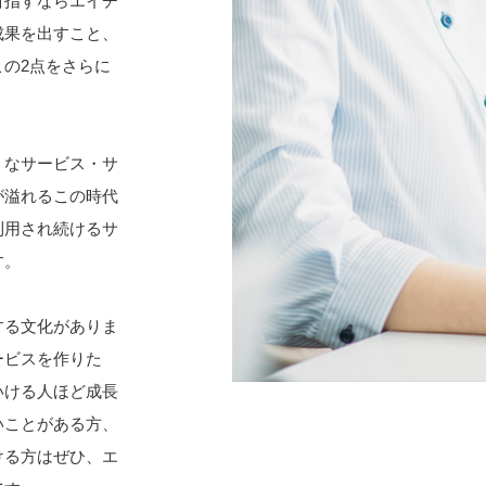
目指すならエイチ
成果を出すこと、
の2点をさらに
うなサービス・サ
が溢れるこの時代
利用され続けるサ
す。
する文化がありま
ービスを作りた
いける人ほど成長
いことがある方、
ける方はぜひ、エ