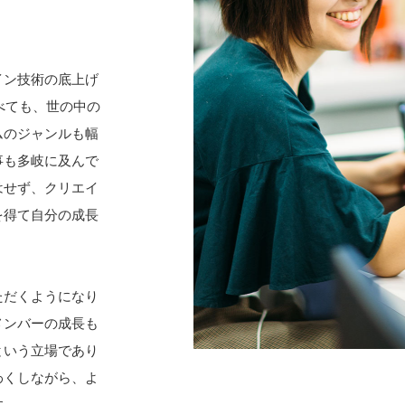
？
イン技術の底上げ
べても、世の中の
ムのジャンルも幅
事も多岐に及んで
はせず、クリエイ
を得て自分の成長
ただくようになり
メンバーの成長も
という立場であり
わくしながら、よ
す。