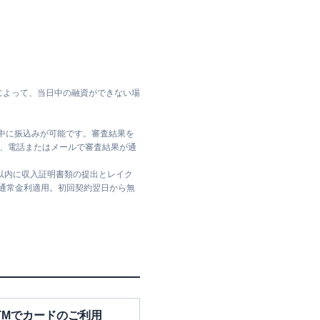
によって、当日中の融資ができない場
日中に振込みが可能です。審査結果を
ては、電話またはメールで審査結果が通
日以内に収入証明書類の提出とレイク
は通常金利適用。初回契約翌日から無
TMでカードのご利用