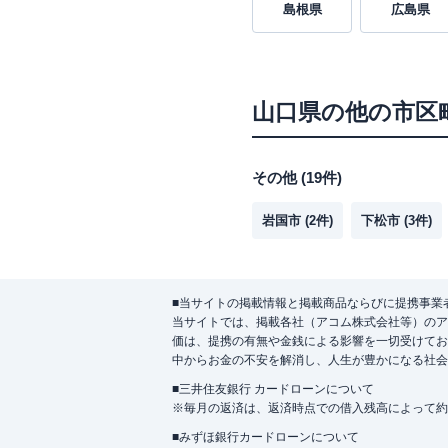
島根県
広島県
山口県
の他の市区
その他
(
19
件)
岩国市
(
2
件)
下松市
(
3
件)
■当サイトの掲載情報と掲載商品ならびに提携事業
当サイトでは、掲載各社（アコム株式会社等）のア
価は、提携の有無や金銭による影響を一切受けてお
中からお金の不安を解消し、人生が豊かになる社会
■三井住友銀行 カードローンについて
※毎月の返済は、返済時点での借入残高によって約
■みずほ銀行カードローンについて