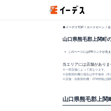
イーデスTOP
カードローン
全
山口県熊毛郡上関町の
このページにはPRリンクが含
当エリアには店舗がありま
※
一部店舗によって異なります。
※
自動契約機の場合は年中無休（年
※
店舗・自動契約機・ATM情報は
山口県
熊毛郡上関