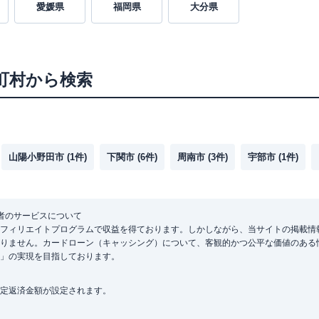
愛媛県
福岡県
大分県
町村から検索
山陽小野田市
(
1
件)
下関市
(
6
件)
周南市
(
3
件)
宇部市
(
1
件)
者のサービスについて
フィリエイトプログラムで収益を得ております。しかしながら、当サイトの掲載情
りません。カードローン（キャッシング）について、客観的かつ公平な価値のある
」の実現を目指しております。
定返済金額が設定されます。