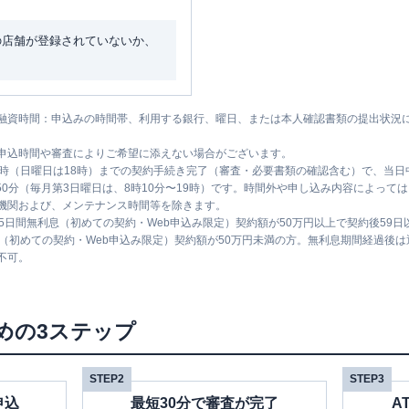
の店舗が登録されていないか、
融資時間：申込みの時間帯、利用する銀行、曜日、または本人確認書類の提出状況
申込時間や審査によりご希望に添えない場合がございます。
1時（日曜日は18時）までの契約手続き完了（審査・必要書類の確認含む）で、当
時50分（毎月第3日曜日は、8時10分〜19時）です。時間外や申し込み内容によっ
機関および、メンテナンス時間等を除きます。
5日間無利息（初めての契約・Web申込み限定）契約額が50万円以上で契約後59
息（初めての契約・Web申込み限定）契約額が50万円未満の方。無利息期間経過後
不可。
めの3ステップ
STEP2
STEP3
申込
最短30分で審査が完了
A