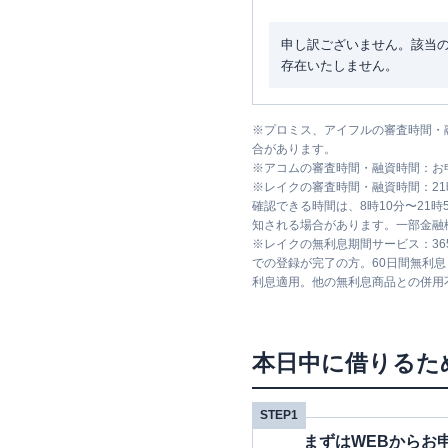
申し訳ございません。該当
存在いたしません。
※
プロミス、アイフルの審査時間・
合があります。
※
アコムの審査時間・融資時間：お
※
レイクの審査時間・融資時間：2
確認できる時間は、8時10分〜21
知される場合があります。一部金融
※
レイクの無利息期間サービス：36
での登録が完了の方。60日間無利
利息適用。他の無利息商品との併用
本日中に借りるた
STEP1
まずはWEBからお