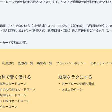
ローンの金利が年0.5%引き下がります。引き下げ適用後の金利は年1.5%~13.
（15）第00218号【貸付利率】3.0%～18.0%（実質年率）【遅延損害金】20
ド元利定額リボルビング返済方式【返済期間・回数】借入直後最長14年6ヶ月（1～
込・カード受取は終了。
利用規約
監修者一覧
編集者一覧
プライバシーポリシー
セキュリティー
金利で賢く借りる
返済をラクにする
金利のカードローン
カードローンの借り換え
すすめの銀行カードローン
おまとめローン
方銀行カードローン
ット銀行カードローン
イカーローン