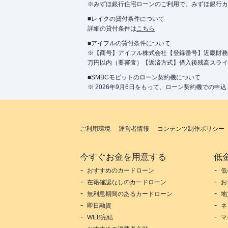
※みずほ銀行住宅ローンのご利用で、みずほ銀行カード
■レイクの貸付条件について
詳細の貸付条件は
こちら
■アイフルの貸付条件について
※【商号】アイフル株式会社【登録番号】近畿財務局長
万円以内（要審査）【返済方式】借入後残高スライ
■SMBCモビットのローン契約機について
※ 2026年9月6日をもって、ローン契約機での申
ご利用環境
運営者情報
コンテンツ制作ポリシー
今すぐお金を用意する
低
おすすめのカードローン
低
在籍確認なしのカードローン
お
無利息期間のあるカードローン
地
即日融資
ネ
WEB完結
マ