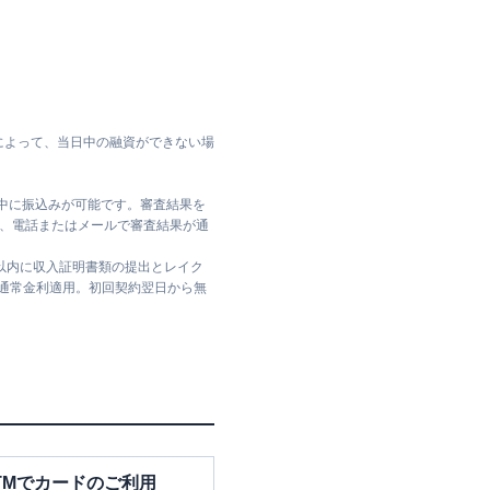
によって、当日中の融資ができない場
日中に振込みが可能です。審査結果を
ては、電話またはメールで審査結果が通
日以内に収入証明書類の提出とレイク
は通常金利適用。初回契約翌日から無
TMでカードのご利用