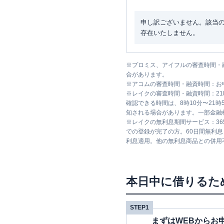
申し訳ございません。該当
存在いたしません。
※
プロミス、アイフルの審査時間・
合があります。
※
アコムの審査時間・融資時間：お
※
レイクの審査時間・融資時間：2
確認できる時間は、8時10分〜21
知される場合があります。一部金融
※
レイクの無利息期間サービス：36
での登録が完了の方。60日間無利
利息適用。他の無利息商品との併用
本日中に借りるた
STEP1
まずはWEBからお