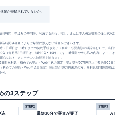
の店舗が登録されていないか、
融資時間：申込みの時間帯、利用する銀行、曜日、または本人確認書類の提出状況
申込時間や審査によりご希望に添えない場合がございます。
1時（日曜日は18時）までの契約手続き完了（審査・必要書類の確認含む）で、当
時50分（毎月第3日曜日は、8時10分〜19時）です。時間外や申し込み内容によっ
機関および、メンテナンス時間等を除きます。
5日間無利息（初めての契約・Web申込み限定）契約額が50万円以上で契約後59
息（初めての契約・Web申込み限定）契約額が50万円未満の方。無利息期間経過後
不可。
めの3ステップ
STEP2
STEP3
申込
最短30分で審査が完了
A