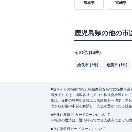
熊本県
宮崎県
鹿児島県
の他の市
その他
(
16
件)
姶良市
(
1
件)
奄美市
(
1
件)
■当サイトの掲載情報と掲載商品ならびに提携事業
当サイトでは、掲載各社（アコム株式会社等）のア
価は、提携の有無や金銭による影響を一切受けてお
中からお金の不安を解消し、人生が豊かになる社会
■三井住友銀行 カードローンについて
※毎月の返済は、返済時点での借入残高によって約
■みずほ銀行カードローンについて