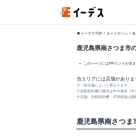
イーデスTOP
カードローン
全
鹿児島県南さつま市の
このページにはPRリンクが含
当エリアには店舗がありま
※
一部店舗によって異なります。
※
自動契約機の場合は年中無休（年
※
店舗・自動契約機・ATM情報は
鹿児島県
南さつま