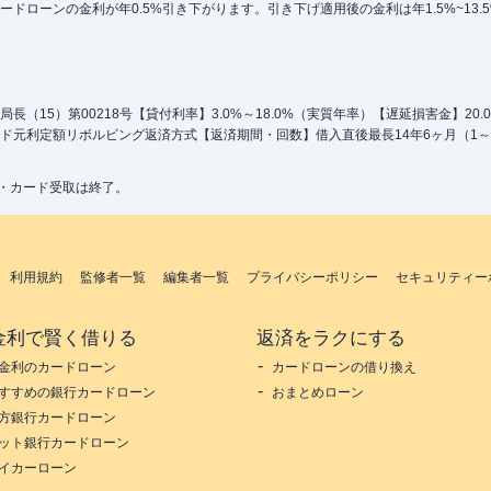
ローンの金利が年0.5%引き下がります。引き下げ適用後の金利は年1.5%~13.
（15）第00218号【貸付利率】3.0%～18.0%（実質年率）【遅延損害金】20
ド元利定額リボルビング返済方式【返済期間・回数】借入直後最長14年6ヶ月（1～
込・カード受取は終了。
利用規約
監修者一覧
編集者一覧
プライバシーポリシー
セキュリティー
金利で賢く借りる
返済をラクにする
金利のカードローン
カードローンの借り換え
すすめの銀行カードローン
おまとめローン
方銀行カードローン
ット銀行カードローン
イカーローン