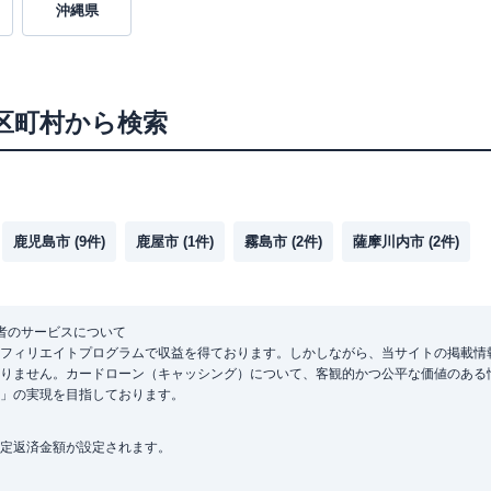
沖縄県
区町村から検索
鹿児島市
(
9
件)
鹿屋市
(
1
件)
霧島市
(
2
件)
薩摩川内市
(
2
件)
者のサービスについて
フィリエイトプログラムで収益を得ております。しかしながら、当サイトの掲載情
りません。カードローン（キャッシング）について、客観的かつ公平な価値のある
」の実現を目指しております。
定返済金額が設定されます。