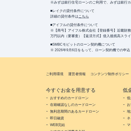
※みずほ銀行住宅ローンのご利用で、みずほ銀行カード
■レイクの貸付条件について
詳細の貸付条件は
こちら
■アイフルの貸付条件について
※【商号】アイフル株式会社【登録番号】近畿財務局長
万円以内（要審査）【返済方式】借入後残高スライ
■SMBCモビットのローン契約機について
※ 2026年9月6日をもって、ローン契約機での申
ご利用環境
運営者情報
コンテンツ制作ポリシー
今すぐお金を用意する
低
おすすめのカードローン
低
在籍確認なしのカードローン
お
無利息期間のあるカードローン
地
即日融資
ネ
WEB完結
マ