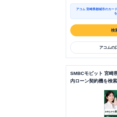
アコム 宮崎県都城市のカー
検
アコム
の
SMBCモビット 宮
内ローン契約機を検