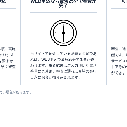
申込
WEB申込なら最短25分で審査が
A
完了
み順に実施
審査に通
当サイトで紹介している消費者金融であ
りたい!
能です。
れば、WEB申込で最短25分で審査が終
を済ませ
サービス
わります。審査結果はご入力頂いた電話
、早く審査
トア等の
番号にご連絡。審査に通れば希望の銀行
ができま
口座にお金が振り込まれます。
ない場合があります。