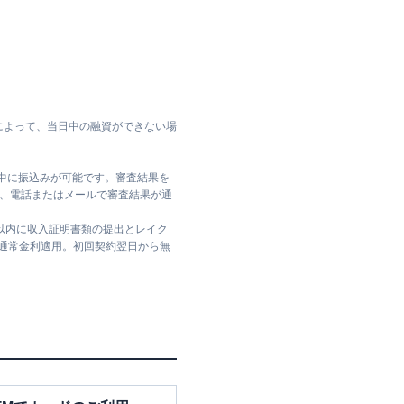
によって、当日中の融資ができない場
日中に振込みが可能です。審査結果を
ては、電話またはメールで審査結果が通
日以内に収入証明書類の提出とレイク
は通常金利適用。初回契約翌日から無