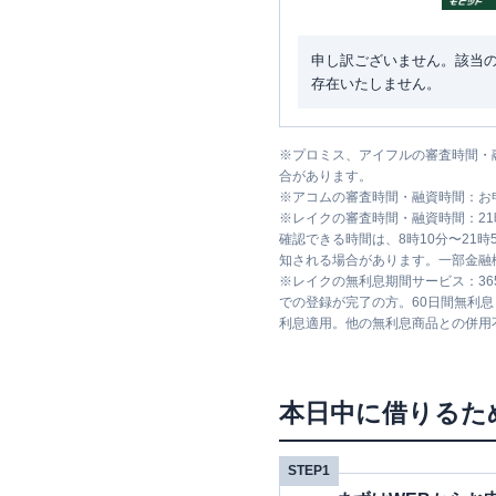
申し訳ございません。該当
存在いたしません。
※
プロミス、アイフルの審査時間・
合があります。
※
アコムの審査時間・融資時間：お
※
レイクの審査時間・融資時間：2
確認できる時間は、8時10分〜21
知される場合があります。一部金融
※
レイクの無利息期間サービス：36
での登録が完了の方。60日間無利
利息適用。他の無利息商品との併用
本日中に借りるた
STEP1