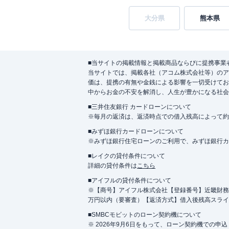
大分県
熊本県
■当サイトの掲載情報と掲載商品ならびに提携事業
当サイトでは、掲載各社（アコム株式会社等）のア
価は、提携の有無や金銭による影響を一切受けてお
中からお金の不安を解消し、人生が豊かになる社会
■三井住友銀行 カードローンについて
※毎月の返済は、返済時点での借入残高によって約
■みずほ銀行カードローンについて
※みずほ銀行住宅ローンのご利用で、みずほ銀行カード
■レイクの貸付条件について
詳細の貸付条件は
こちら
■アイフルの貸付条件について
※【商号】アイフル株式会社【登録番号】近畿財務局長
万円以内（要審査）【返済方式】借入後残高スライ
■SMBCモビットのローン契約機について
※ 2026年9月6日をもって、ローン契約機での申