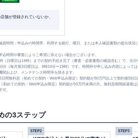
の店舗が登録されていないか、
融資時間：申込みの時間帯、利用する銀行、曜日、または本人確認書類の提出状況
申込時間や審査によりご希望に添えない場合がございます。
1時（日曜日は18時）までの契約手続き完了（審査・必要書類の確認含む）で、当
時50分（毎月第3日曜日は、8時10分〜19時）です。時間外や申し込み内容によっ
機関および、メンテナンス時間等を除きます。
5日間無利息（初めての契約・Web申込み限定）契約額が50万円以上で契約後59
息（初めての契約・Web申込み限定）契約額が50万円未満の方。無利息期間経過後
不可。
めの3ステップ
STEP2
STEP3