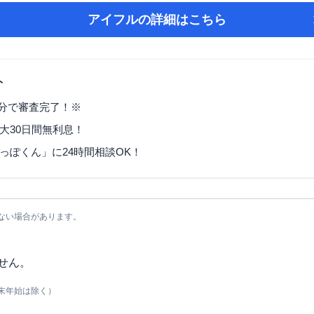
アイフル
の詳細はこちら
ト
9分で審査完了！※
大30日間無利息！
っぽくん」に24時間相談OK！
ない場合があります。
せん。
末年始は除く）