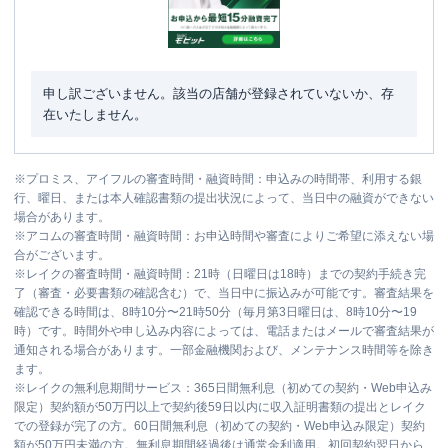
申し訳ございません。該当の店舗が登録されていないか、存
在いたしません。
※
プロミス、アイフルの審査時間・融資時間：申込みの時間帯、利用する銀
行、曜日、または本人確認書類の提出状況によって、当日中の融資ができない
場合があります。
※
アコムの審査時間・融資時間：お申込時間や審査によりご希望に添えない場
合がございます。
※
レイクの審査時間・融資時間：21時（日曜日は18時）までの契約手続き完
了（審査・必要書類の確認含む）で、当日中に振込みが可能です。審査結果を
確認できる時間は、8時10分〜21時50分（毎月第3日曜日は、8時10分〜19
時）です。時間外や申し込み内容によっては、電話またはメールで審査結果が
通知される場合があります。一部金融機関および、メンテナンス時間等を除き
ます。
※
レイクの無利息期間サービス：365日間無利息（初めての契約・Web申込み
限定）契約額が50万円以上で契約後59日以内に収入証明書類の提出とレイク
での登録が完了の方。60日間無利息（初めての契約・Web申込み限定）契約
額が50万円未満の方。無利息期間経過後は通常金利適用。初回契約翌日から