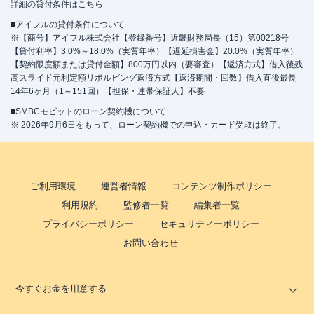
詳細の貸付条件は
こちら
■アイフルの貸付条件について
※【商号】アイフル株式会社【登録番号】近畿財務局長（15）第00218号
【貸付利率】3.0%～18.0%（実質年率）【遅延損害金】20.0%（実質年率）
【契約限度額または貸付金額】800万円以内（要審査）【返済方式】借入後残
高スライド元利定額リボルビング返済方式【返済期間・回数】借入直後最長
14年6ヶ月（1～151回）【担保・連帯保証人】不要
■SMBCモビットのローン契約機について
※ 2026年9月6日をもって、ローン契約機での申込・カード受取は終了。
ご利用環境
運営者情報
コンテンツ制作ポリシー
利用規約
監修者一覧
編集者一覧
プライバシーポリシー
セキュリティーポリシー
お問い合わせ
今すぐお金を用意する