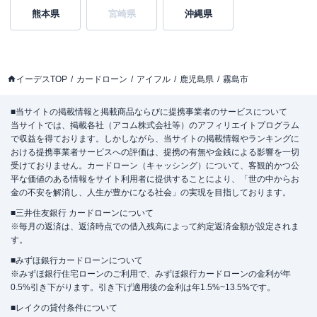
熊本県
宮崎県
沖縄県
イーデスTOP
カードローン
アイフル
鹿児島県
霧島市
■当サイトの掲載情報と掲載商品ならびに提携事業者のサービスについて
当サイトでは、掲載各社（アコム株式会社等）のアフィリエイトプログラム
で収益を得ております。しかしながら、当サイトの掲載情報やランキングに
おける提携事業者サービスへの評価は、提携の有無や金銭による影響を一切
受けておりません。カードローン（キャッシング）について、客観的かつ公
平な価値のある情報をサイト利用者に提供することにより、「世の中からお
金の不安を解消し、人生が豊かになる社会」の実現を目指しております。
■三井住友銀行 カードローンについて
※毎月の返済は、返済時点での借入残高によって約定返済金額が設定されま
す。
■みずほ銀行カードローンについて
※みずほ銀行住宅ローンのご利用で、みずほ銀行カードローンの金利が年
0.5%引き下がります。引き下げ適用後の金利は年1.5%~13.5%です。
■レイクの貸付条件について